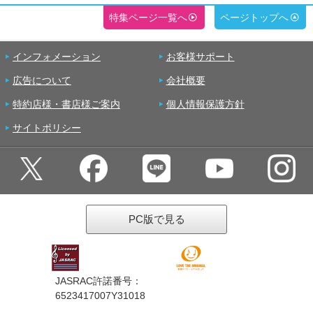
特集ページ一覧へ
ページトップへ
インフォメーション
お客様サポート
広告について
会社概要
特約店様・書店様ご案内
個人情報保護方針
サイトポリシー
PC版で見る
JASRAC許諾番号：
6523417007Y31018