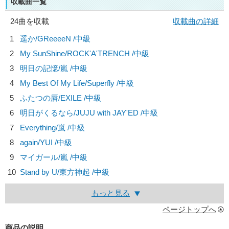
収載曲一覧
24曲を収載
収載曲の詳細
1
遥か/
GReeeeN
/中級
2
My SunShine/
ROCK'A'TRENCH
/中級
3
明日の記憶/
嵐
/中級
4
My Best Of My Life/
Superfly
/中級
5
ふたつの唇/
EXILE
/中級
6
明日がくるなら/
JUJU with JAY'ED
/中級
7
Everything/
嵐
/中級
8
again/
YUI
/中級
9
マイガール/
嵐
/中級
10
Stand by U/
東方神起
/中級
もっと見る
ページトップへ
商品の説明