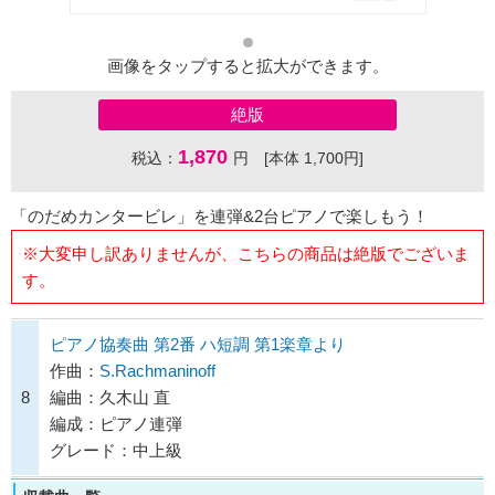
画像をタップすると拡大ができます。
絶版
1,870
税込：
円 [本体 1,700円]
「のだめカンタービレ」を連弾&2台ピアノで楽しもう！
※大変申し訳ありませんが、こちらの商品は絶版でございま
す。
ピアノ協奏曲 第2番 ハ短調 第1楽章より
作曲：
S.Rachmaninoff
8
編曲：久木山 直
編成：ピアノ連弾
グレード：中上級