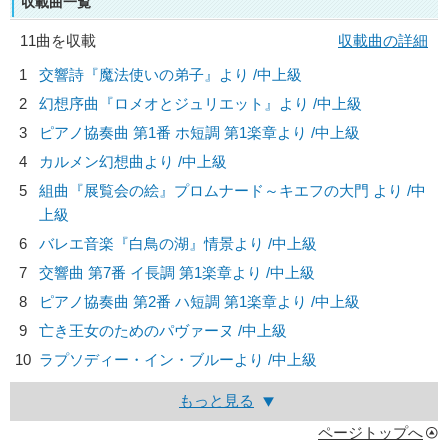
収載曲一覧
11曲を収載
収載曲の詳細
1
交響詩『魔法使いの弟子』より /中上級
2
幻想序曲『ロメオとジュリエット』より /中上級
3
ピアノ協奏曲 第1番 ホ短調 第1楽章より /中上級
4
カルメン幻想曲より /中上級
5
組曲『展覧会の絵』プロムナード～キエフの大門 より /中
上級
6
バレエ音楽『白鳥の湖』情景より /中上級
7
交響曲 第7番 イ長調 第1楽章より /中上級
8
ピアノ協奏曲 第2番 ハ短調 第1楽章より /中上級
9
亡き王女のためのパヴァーヌ /中上級
10
ラプソディー・イン・ブルーより /中上級
もっと見る
ページトップへ