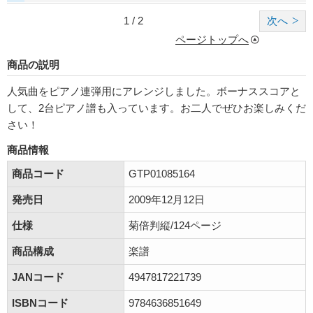
1 / 2
次へ
ページトップへ
商品の説明
人気曲をピアノ連弾用にアレンジしました。ボーナススコアと
して、2台ピアノ譜も入っています。お二人でぜひお楽しみくだ
さい！
商品情報
商品コード
GTP01085164
発売日
2009年12月12日
仕様
菊倍判縦/124ページ
商品構成
楽譜
JANコード
4947817221739
ISBNコード
9784636851649