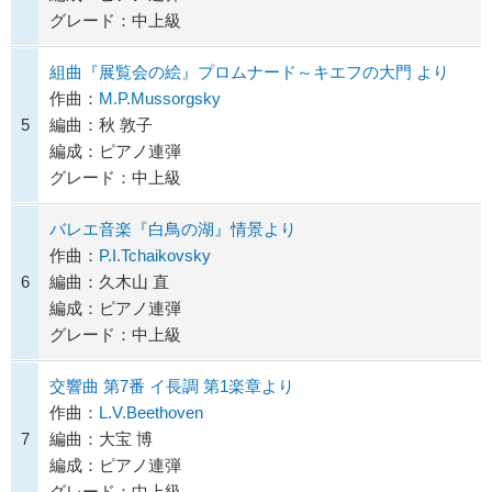
グレード：中上級
組曲『展覧会の絵』プロムナード～キエフの大門 より
作曲：
M.P.Mussorgsky
5
編曲：秋 敦子
編成：ピアノ連弾
グレード：中上級
バレエ音楽『白鳥の湖』情景より
作曲：
P.I.Tchaikovsky
6
編曲：久木山 直
編成：ピアノ連弾
グレード：中上級
交響曲 第7番 イ長調 第1楽章より
作曲：
L.V.Beethoven
7
編曲：大宝 博
編成：ピアノ連弾
グレード：中上級