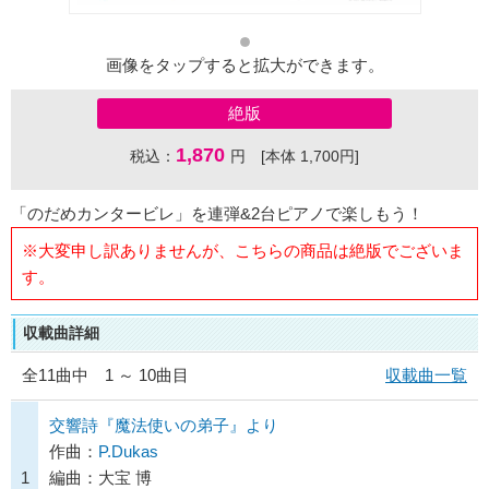
画像をタップすると拡大ができます。
絶版
1,870
税込：
円 [本体 1,700円]
「のだめカンタービレ」を連弾&2台ピアノで楽しもう！
※大変申し訳ありませんが、こちらの商品は絶版でございま
す。
収載曲詳細
全
11
曲中 1 ～ 10曲目
収載曲一覧
交響詩『魔法使いの弟子』より
作曲：
P.Dukas
1
編曲：大宝 博