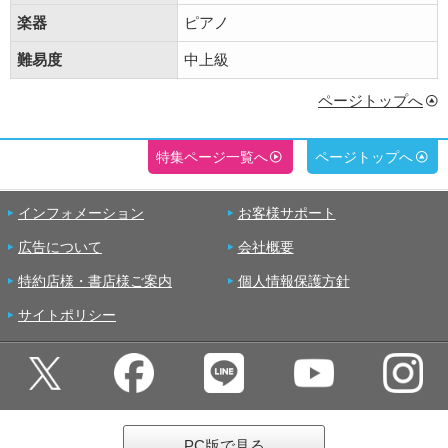
楽器
ピアノ
難易度
中上級
ページトップへ
特集ページ一覧へ
ページトップへ
インフォメーション
お客様サポート
広告について
会社概要
特約店様・書店様ご案内
個人情報保護方針
サイトポリシー
PC版で見る