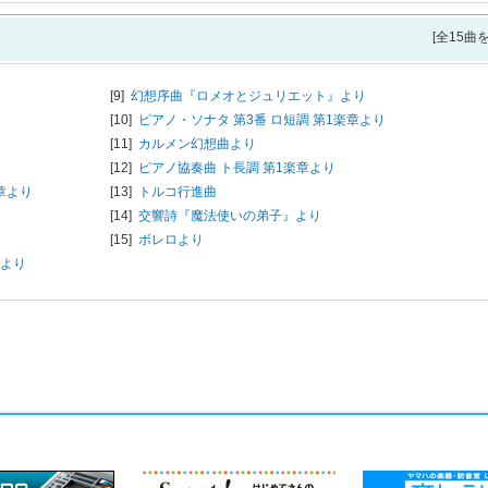
[全15曲
[9]
幻想序曲『ロメオとジュリエット』より
[10]
ピアノ・ソナタ 第3番 ロ短調 第1楽章より
[11]
カルメン幻想曲より
[12]
ピアノ協奏曲 ト長調 第1楽章より
章より
[13]
トルコ行進曲
[14]
交響詩『魔法使いの弟子』より
[15]
ボレロより
章より