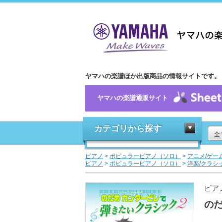
ヤマハの楽譜ほか出版商品の情報サイトです。
ヤマハの楽譜通販サイト
カテゴリから探す
全
ピアノ
>
ポピュラーピアノ（ソロ）
>
アニメ/ゲー
ピアノ
>
ポピュラーピアノ（ソロ）
>
洋楽/クラシ
ピア
のだ