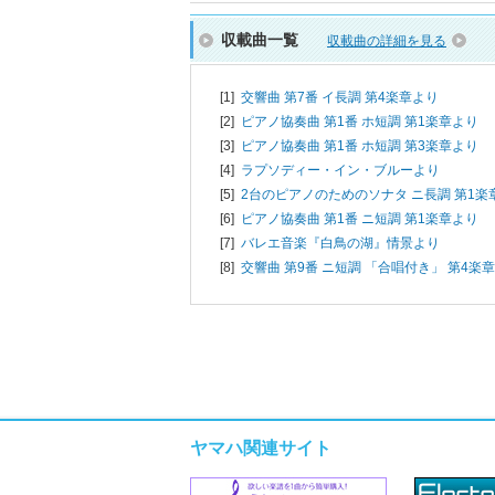
収載曲一覧
収載曲の詳細を見る
[1]
交響曲 第7番 イ長調 第4楽章より
[2]
ピアノ協奏曲 第1番 ホ短調 第1楽章より
[3]
ピアノ協奏曲 第1番 ホ短調 第3楽章より
[4]
ラプソディー・イン・ブルーより
[5]
2台のピアノのためのソナタ ニ長調 第1楽
[6]
ピアノ協奏曲 第1番 ニ短調 第1楽章より
[7]
バレエ音楽『白鳥の湖』情景より
[8]
交響曲 第9番 ニ短調 「合唱付き」 第4楽
ヤマハ関連サイト