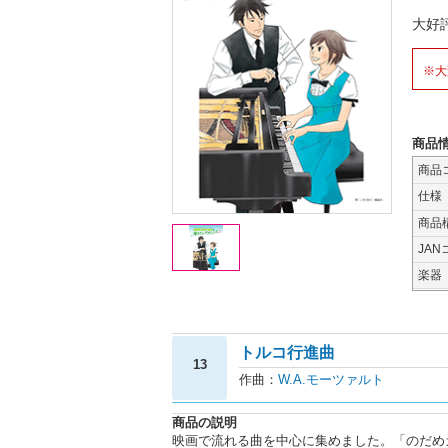
大好
※大
商品
商品
仕様
商品
JAN
楽器
トルコ行進曲
13
作曲：
W.A.モーツァルト
商品の説明
映画で流れる曲を中心に集めました。「のだめ