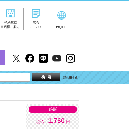
特約店様
広告
書店様ご案内
について
English
詳細検索
絶版
1,760
税込：
円