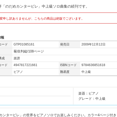
評「のだめカンタービレ」中上級ソロ曲集の続刊です。
変申し訳ありませんが、こちらの商品は絶版でございます。
情報
コード
GTP01085161
発売日
2009年12月12日
菊倍判縦/108ページ
構成
楽譜
コード
4947817221661
ISBNコード
9784636851618
ピアノ
難易度
中上級
楽器：ピアノ
グレード：中上級
カンタービレ」の世界をピアノソロでお楽しみください。カラー4ページ付き