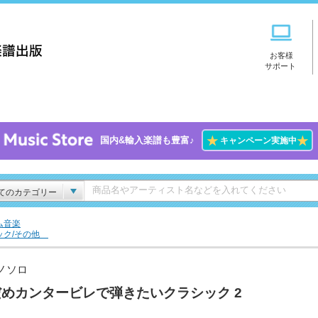
お客様
サポート
★
★
国内&輸入楽譜も豊富♪
キャンペーン実施中
てのカテゴリー
ム音楽
ック/その他
ノソロ
めカンタービレで弾きたいクラシック 2