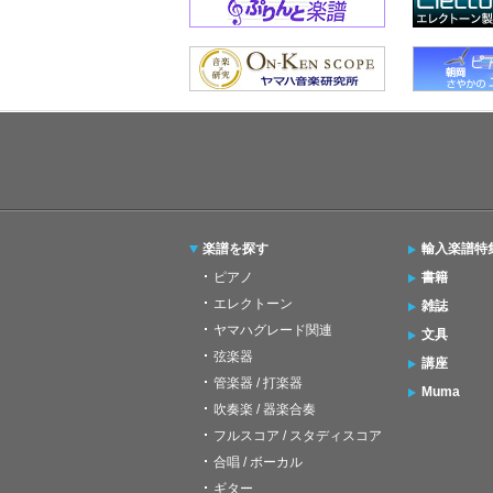
楽譜を探す
輸入楽譜特
ピアノ
書籍
エレクトーン
雑誌
ヤマハグレード関連
文具
弦楽器
講座
管楽器 / 打楽器
Muma
吹奏楽 / 器楽合奏
フルスコア / スタディスコア
合唱 / ボーカル
ギター