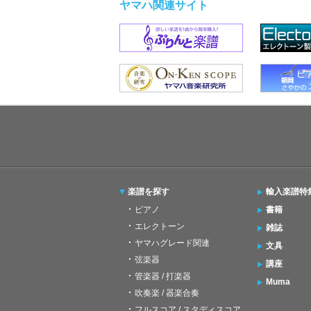
ヤマハ関連サイト
楽譜を探す
輸入楽譜特
ピアノ
書籍
エレクトーン
雑誌
ヤマハグレード関連
文具
弦楽器
講座
管楽器 / 打楽器
Muma
吹奏楽 / 器楽合奏
フルスコア / スタディスコア