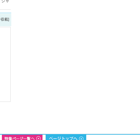
・ジャ
を収載]