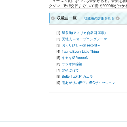
ニュースの裏にはいつも音楽がある。音楽を聴
クソン、政権交代までこの1冊で2009年が分か
収載曲一覧
収載曲の詳細を見る
[1]
星条旗(アメリカ合衆国 国歌)
[2]
天地人 ～オープニングテーマ
[3]
おくりびと～on record～
[4]
fragile/
Every Little Thing
[5]
キセキ/
GReeeeN
[6]
ラジオ体操第一
[7]
夢やぶれて
[8]
Butterfly/
木村 カエラ
[9]
雨あがりの夜空に/
RCサクセション