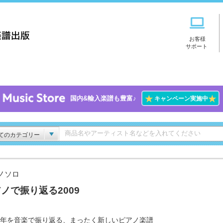
お客様
サポート
★
★
国内&輸入楽譜も豊富♪
キャンペーン実施中
てのカテゴリー
ノソロ
ノで振り返る2009
1年を音楽で振り返る、まったく新しいピアノ楽譜