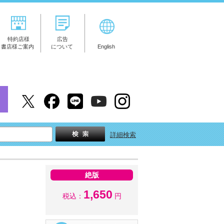
特約店様
広告
書店様ご案内
について
English
詳細検索
絶版
1,650
税込：
円