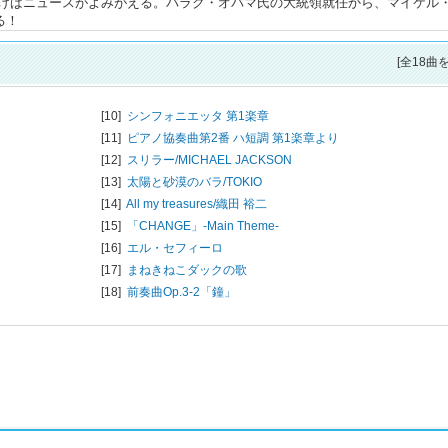
けばニュースがよみがえる。バラク・オバマ氏の大統領就任から、マイケル
る！
[全18曲
[10]
シンフォニエッタ 第1楽章
[11]
ピアノ協奏曲第2番 ハ短調 第1楽章より
[12]
スリラー/
MICHAEL JACKSON
[13]
太陽と砂漠のバラ/
TOKIO
[14]
All my treasures/
織田 裕二
[15]
「CHANGE」-Main Theme-
[16]
エル・セフィーロ
[17]
まねきねこダックの歌
[18]
前奏曲Op.3-2「鐘」