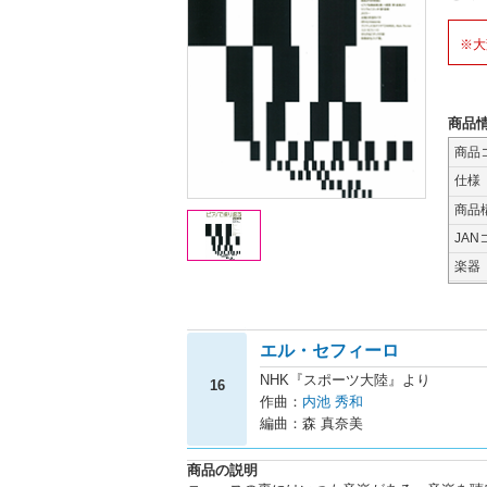
※大
商品
商品
仕様
商品
JAN
楽器
エル・セフィーロ
NHK『スポーツ大陸』より
16
作曲：
内池 秀和
編曲：森 真奈美
商品の説明