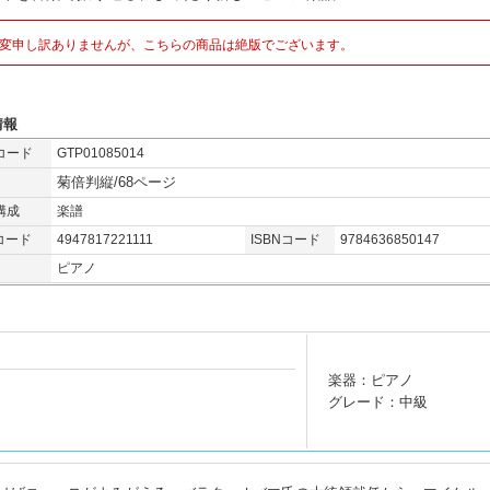
変申し訳ありませんが、こちらの商品は絶版でございます。
情報
コード
GTP01085014
菊倍判縦/68ページ
構成
楽譜
コード
4947817221111
ISBNコード
9784636850147
ピアノ
楽器：ピアノ
グレード：中級