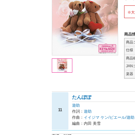
※大
商品
商品
仕様
商品
JAN
楽器
たんぽぽ
遊助
11
作詞：
遊助
作曲：
イイジマ ケン/ピエール/遊助
編曲：内田 美雪