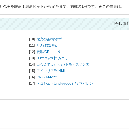
-POPを厳選！最新ヒットから定番まで、満載の1冊です。★この曲集は、「
[全17曲
[10]
栄光の架橋/
ゆず
[11]
たんぽぽ/
遊助
[12]
愛唄/
GReeeeN
[13]
Butterfly/
木村 カエラ
[14]
出会えてよかった/
トモとスザンヌ
[15]
アベマリア/
MINMI
娘。
[16]
I WISH/
MAY'S
[17]
トコシエ（Unplugged）/
キマグレン