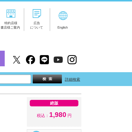
特約店様
広告
書店様ご案内
について
English
詳細検索
絶版
1,980
税込：
円