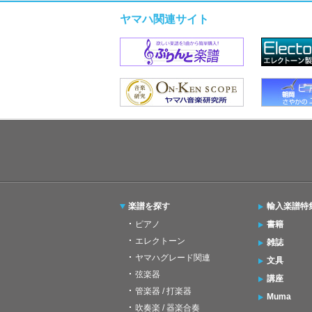
ヤマハ関連サイト
楽譜を探す
輸入楽譜特
ピアノ
書籍
エレクトーン
雑誌
ヤマハグレード関連
文具
弦楽器
講座
管楽器 / 打楽器
Muma
吹奏楽 / 器楽合奏