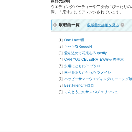
商品の説明
ウエディングパーティーや二次会にぴったりのJ
調」「原寸」にてアレンジされています。
収載曲一覧
収載曲の詳細を見る
[1]
One Love/
嵐
[2]
キセキ/
GReeeeN
[3]
愛を込めて花束を/
Superfly
[4]
CAN YOU CELEBRATE?/
安室 奈美恵
[5]
永遠にともに/
コブクロ
[6]
幸せをありがとう/
ケツメイシ
[7]
ハッピーサマーウエディング/
モーニング
[8]
Best Friend/
キロロ
[9]
てんとう虫のサンバ/
チェリッシュ