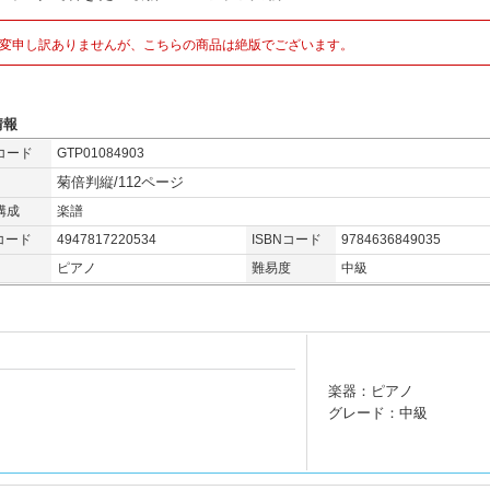
変申し訳ありませんが、こちらの商品は絶版でございます。
情報
コード
GTP01084903
菊倍判縦/112ページ
構成
楽譜
コード
4947817220534
ISBNコード
9784636849035
ピアノ
難易度
中級
楽器：ピアノ
グレード：中級