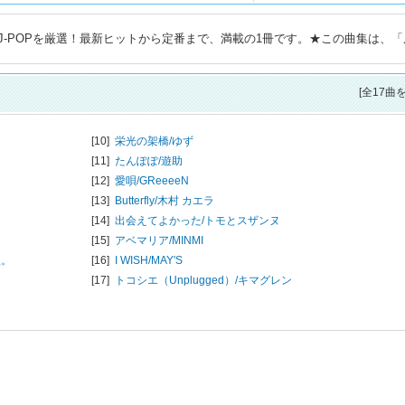
-POPを厳選！最新ヒットから定番まで、満載の1冊です。★この曲集は、「
[全17曲
[10]
栄光の架橋/
ゆず
[11]
たんぽぽ/
遊助
[12]
愛唄/
GReeeeN
[13]
Butterfly/
木村 カエラ
[14]
出会えてよかった/
トモとスザンヌ
[15]
アベマリア/
MINMI
娘。
[16]
I WISH/
MAY'S
[17]
トコシエ（Unplugged）/
キマグレン