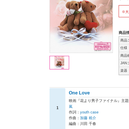
※大
商品
商品
仕様
商品
JAN
楽器
One Love
映画『花より男子ファイナル』主題
嵐
1
作詞：
youth case
作曲：
加藤 裕介
編曲：川田 千春