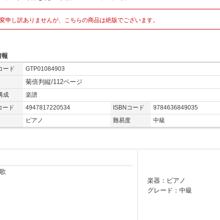
変申し訳ありませんが、こちらの商品は絶版でございます。
情報
コード
GTP01084903
菊倍判縦/112ページ
構成
楽譜
コード
4947817220534
ISBNコード
9784636849035
ピアノ
難易度
中級
歌
楽器：ピアノ
グレード：中級