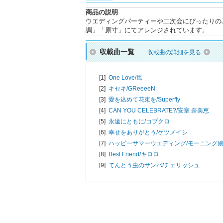
商品の説明
ウエディングパーティーや二次会にぴったりのJ
調」「原寸」にてアレンジされています。
収載曲一覧
収載曲の詳細を見る
[1]
One Love/
嵐
[2]
キセキ/
GReeeeN
[3]
愛を込めて花束を/
Superfly
[4]
CAN YOU CELEBRATE?/
安室 奈美恵
[5]
永遠にともに/
コブクロ
[6]
幸せをありがとう/
ケツメイシ
[7]
ハッピーサマーウエディング/
モーニング
[8]
Best Friend/
キロロ
[9]
てんとう虫のサンバ/
チェリッシュ