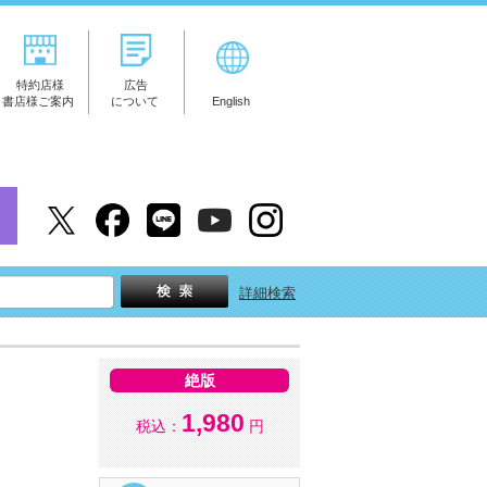
特約店様
広告
書店様ご案内
について
English
詳細検索
絶版
1,980
税込：
円