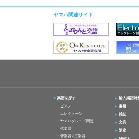
ヤマハ関連サイト
楽譜を探す
輸入楽譜特
ピアノ
書籍
エレクトーン
雑誌
ヤマハグレード関連
文具
弦楽器
講座
管楽器 / 打楽器
Muma