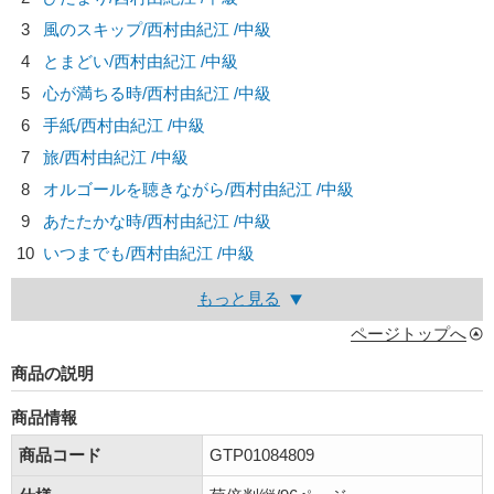
3
風のスキップ/
西村由紀江
/中級
4
とまどい/
西村由紀江
/中級
5
心が満ちる時/
西村由紀江
/中級
6
手紙/
西村由紀江
/中級
7
旅/
西村由紀江
/中級
8
オルゴールを聴きながら/
西村由紀江
/中級
9
あたたかな時/
西村由紀江
/中級
10
いつまでも/
西村由紀江
/中級
もっと見る
ページトップへ
商品の説明
商品情報
商品コード
GTP01084809