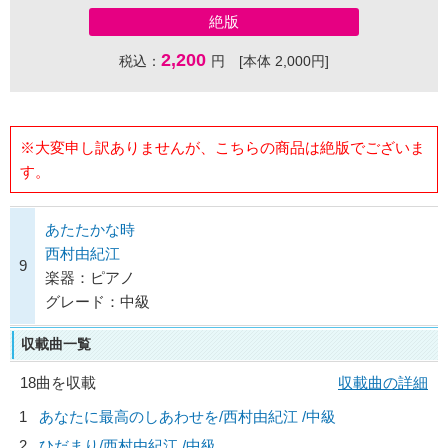
絶版
2,200
税込：
円 [本体 2,000円]
※大変申し訳ありませんが、こちらの商品は絶版でございま
す。
あたたかな時
西村由紀江
9
楽器：ピアノ
グレード：中級
収載曲一覧
18曲を収載
収載曲の詳細
1
あなたに最高のしあわせを/
西村由紀江
/中級
2
ひだまり/
西村由紀江
/中級