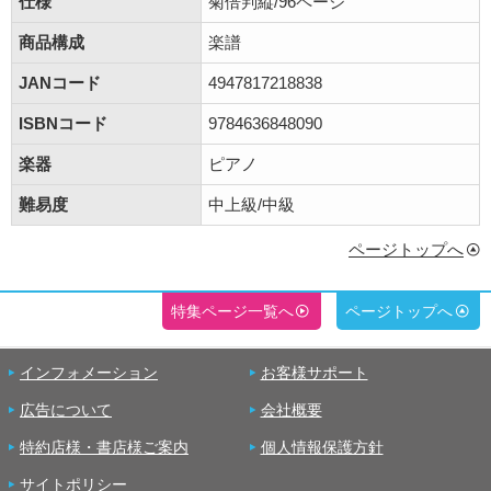
仕様
菊倍判縦/96ページ
商品構成
楽譜
JANコード
4947817218838
ISBNコード
9784636848090
楽器
ピアノ
難易度
中上級/中級
ページトップへ
特集ページ一覧へ
ページトップへ
インフォメーション
お客様サポート
広告について
会社概要
特約店様・書店様ご案内
個人情報保護方針
サイトポリシー