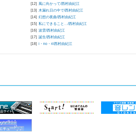
[12]
風に向かって/
西村由紀江
[13]
木漏れ日の中で/
西村由紀江
[14]
幻想の夜曲/
西村由紀江
[15]
私にできること…/
西村由紀江
[16]
波雲/
西村由紀江
[17]
誕生/
西村由紀江
[18]
i・no・ri/
西村由紀江