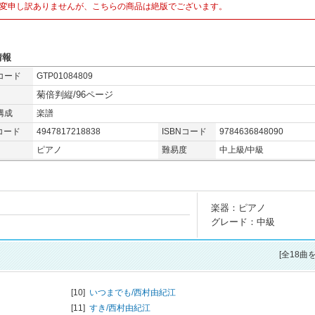
変申し訳ありませんが、こちらの商品は絶版でございます。
情報
コード
GTP01084809
菊倍判縦/96ページ
構成
楽譜
コード
4947817218838
ISBNコード
9784636848090
ピアノ
難易度
中上級/中級
楽器：ピアノ
グレード：中級
[全18曲
[10]
いつまでも/
西村由紀江
[11]
すき/
西村由紀江