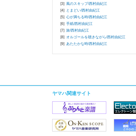
[3]
風のスキップ/
西村由紀江
[4]
とまどい/
西村由紀江
[5]
心が満ちる時/
西村由紀江
[6]
手紙/
西村由紀江
[7]
旅/
西村由紀江
[8]
オルゴールを聴きながら/
西村由紀江
[9]
あたたかな時/
西村由紀江
ヤマハ関連サイト