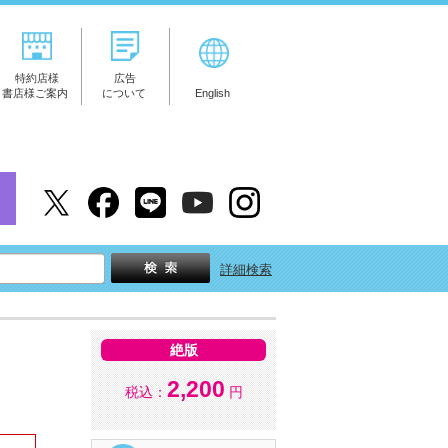
特約店様
広告
書店様ご案内
について
English
詳細検索
絶版
2,200
税込：
円