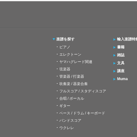
楽譜を探す
輸入楽譜特
ピアノ
書籍
エレクトーン
雑誌
ヤマハグレード関連
文具
弦楽器
講座
管楽器 / 打楽器
Muma
吹奏楽 / 器楽合奏
フルスコア / スタディスコア
合唱 / ボーカル
ギター
ベース / ドラム / キーボード
バンドスコア
ウクレレ