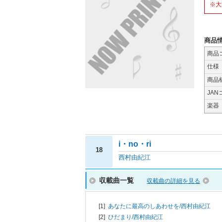
※大
商品
商品
仕様
商品
JAN
楽器
i・no・ri
18
西村由紀江
収載曲一覧
収載曲の詳細を見る
[1]
あなたに最高のしあわせを/
西村由紀江
[2]
ひだまり/
西村由紀江