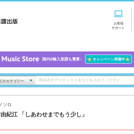
お客様
サポート
★
★
国内&輸入楽譜も豊富♪
キャンペーン実施中
てのカテゴリー
ノソロ
村由紀江 「しあわせまでもう少し」