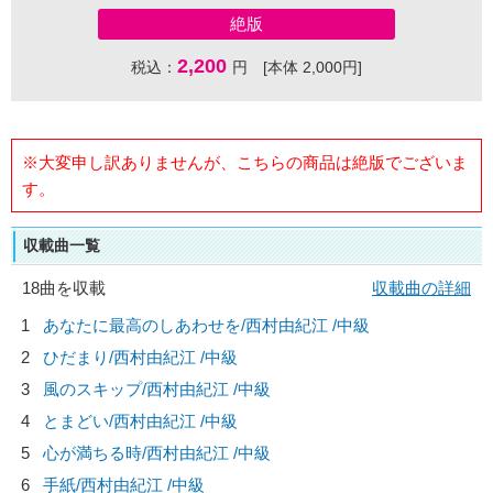
絶版
2,200
税込：
円 [本体 2,000円]
※大変申し訳ありませんが、こちらの商品は絶版でございま
す。
収載曲一覧
18曲を収載
収載曲の詳細
1
あなたに最高のしあわせを/
西村由紀江
/中級
2
ひだまり/
西村由紀江
/中級
3
風のスキップ/
西村由紀江
/中級
4
とまどい/
西村由紀江
/中級
5
心が満ちる時/
西村由紀江
/中級
6
手紙/
西村由紀江
/中級