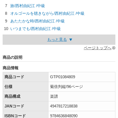
7
旅/
西村由紀江
/中級
8
オルゴールを聴きながら/
西村由紀江
/中級
9
あたたかな時/
西村由紀江
/中級
10
いつまでも/
西村由紀江
/中級
もっと見る
ページトップへ
商品の説明
商品情報
商品コード
GTP01084809
仕様
菊倍判縦/96ページ
商品構成
楽譜
JANコード
4947817218838
ISBNコード
9784636848090