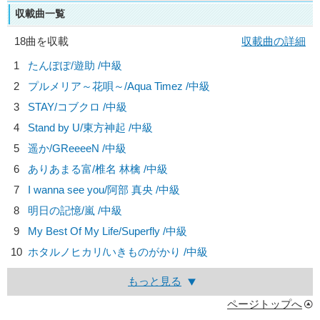
収載曲一覧
18曲を収載
収載曲の詳細
1
たんぽぽ/
遊助
/中級
2
プルメリア～花唄～/
Aqua Timez
/中級
3
STAY/
コブクロ
/中級
4
Stand by U/
東方神起
/中級
5
遥か/
GReeeeN
/中級
6
ありあまる富/
椎名 林檎
/中級
7
I wanna see you/
阿部 真央
/中級
8
明日の記憶/
嵐
/中級
9
My Best Of My Life/
Superfly
/中級
10
ホタルノヒカリ/
いきものがかり
/中級
もっと見る
ページトップへ