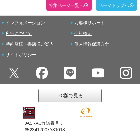
特集ページ一覧へ
ページトップへ
インフォメーション
お客様サポート
広告について
会社概要
特約店様・書店様ご案内
個人情報保護方針
サイトポリシー
PC版で見る
JASRAC許諾番号：
6523417007Y31018