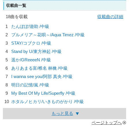
収載曲一覧
18曲を収載
収載曲の詳細
1
たんぽぽ/
遊助
/中級
2
プルメリア～花唄～/
Aqua Timez
/中級
3
STAY/
コブクロ
/中級
4
Stand by U/
東方神起
/中級
5
遥か/
GReeeeN
/中級
6
ありあまる富/
椎名 林檎
/中級
7
I wanna see you/
阿部 真央
/中級
8
明日の記憶/
嵐
/中級
9
My Best Of My Life/
Superfly
/中級
10
ホタルノヒカリ/
いきものがかり
/中級
もっと見る
ページトップへ