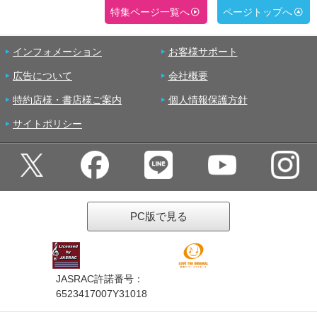
特集ページ一覧へ
ページトップへ
インフォメーション
お客様サポート
広告について
会社概要
特約店様・書店様ご案内
個人情報保護方針
サイトポリシー
PC版で見る
JASRAC許諾番号：
6523417007Y31018