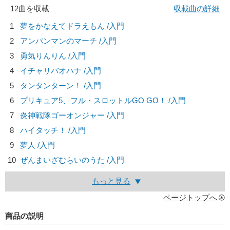
12曲を収載
収載曲の詳細
1
夢をかなえてドラえもん /入門
2
アンパンマンのマーチ /入門
3
勇気りんりん /入門
4
イチャリバオハナ /入門
5
タンタンターン！ /入門
6
プリキュア5、フル・スロットルGO GO！ /入門
7
炎神戦隊ゴーオンジャー /入門
8
ハイタッチ！ /入門
9
夢人 /入門
10
ぜんまいざむらいのうた /入門
もっと見る
ページトップへ
商品の説明