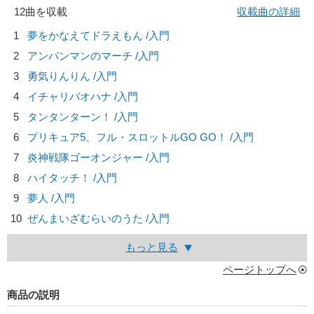
12曲を収載
収載曲の詳細
1
夢をかなえてドラえもん /入門
2
アンパンマンのマーチ /入門
3
勇気りんりん /入門
4
イチャリバオハナ /入門
5
タンタンターン！ /入門
6
プリキュア5、フル・スロットルGO GO！ /入門
7
炎神戦隊ゴーオンジャー /入門
8
ハイタッチ！ /入門
9
夢人 /入門
10
ぜんまいざむらいのうた /入門
もっと見る
ページトップへ
商品の説明