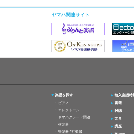
ヤマハ関連サイト
楽譜を探す
輸入楽譜特
ピアノ
書籍
エレクトーン
雑誌
ヤマハグレード関連
文具
弦楽器
講座
管楽器 / 打楽器
Muma