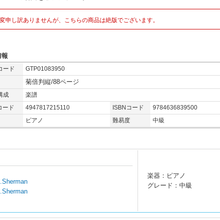
変申し訳ありませんが、こちらの商品は絶版でございます。
情報
コード
GTP01083950
菊倍判縦/88ページ
構成
楽譜
コード
4947817215110
ISBNコード
9784636839500
ピアノ
難易度
中級
楽器：ピアノ
B.Sherman
グレード：中級
B.Sherman