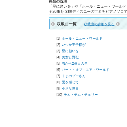
商品の説明
「星に願いを」や「ホール・ニュー・ワールド
全20曲を収載!ディズニーの世界をピアノソロ
収載曲一覧
収載曲の詳細を見る
[1]
ホール・ニュー・ワールド
[2]
いつか王子様が
[3]
星に願いを
[4]
美女と野獣
[5]
右から2番目の星
[6]
パート・オブ・ユア・ワールド
[7]
くまのプーさん
[8]
愛を感じて
[9]
小さな世界
[10]
チム・チム・チェリー