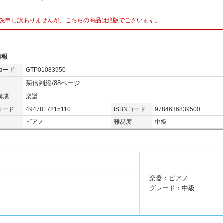
変申し訳ありませんが、こちらの商品は絶版でございます。
情報
コード
GTP01083950
菊倍判縦/88ページ
構成
楽譜
コード
4947817215110
ISBNコード
9784636839500
ピアノ
難易度
中級
楽器：ピアノ
グレード：中級