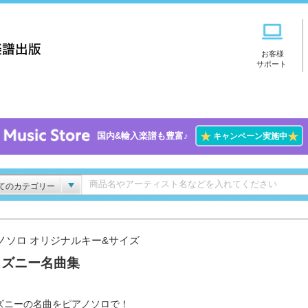
お客様
サポート
★
★
国内&輸入楽譜も豊富♪
キャンペーン実施中
てのカテゴリー
ノソロ オリジナルキー&サイズ
ィズニー名曲集
ズニーの名曲をピアノソロで！