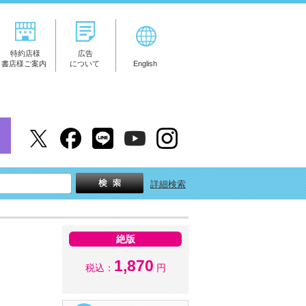
特約店様
広告
書店様ご案内
について
English
詳細検索
絶版
1,870
税込：
円