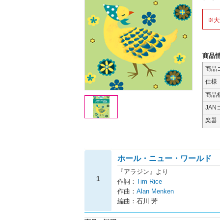
※大
商品
商品
仕様
商品
JAN
楽器
ホール・ニュー・ワールド
『アラジン』より
1
作詞：
Tim Rice
作曲：
Alan Menken
編曲：石川 芳