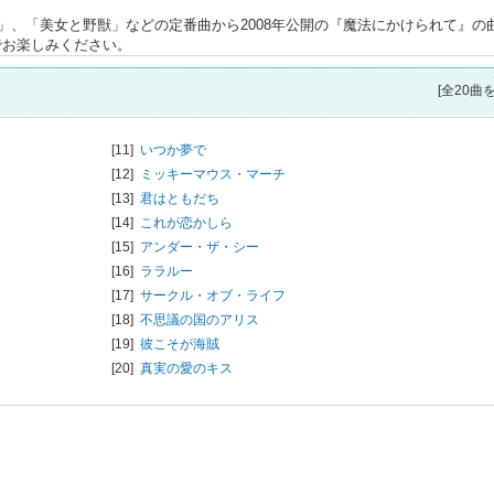
」、「美女と野獣」などの定番曲から2008年公開の『魔法にかけられて』の
でお楽しみください。
[全20曲
[11]
いつか夢で
[12]
ミッキーマウス・マーチ
[13]
君はともだち
[14]
これが恋かしら
[15]
アンダー・ザ・シー
[16]
ララルー
[17]
サークル・オブ・ライフ
[18]
不思議の国のアリス
[19]
彼こそが海賊
[20]
真実の愛のキス