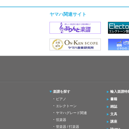
ヤマハ関連サイト
楽譜を探す
輸入楽譜特
ピアノ
書籍
エレクトーン
雑誌
ヤマハグレード関連
文具
弦楽器
講座
管楽器 / 打楽器
Muma