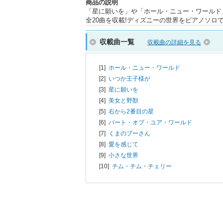
商品の説明
「星に願いを」や「ホール・ニュー・ワールド
全20曲を収載!ディズニーの世界をピアノソロ
収載曲一覧
収載曲の詳細を見る
[1]
ホール・ニュー・ワールド
[2]
いつか王子様が
[3]
星に願いを
[4]
美女と野獣
[5]
右から2番目の星
[6]
パート・オブ・ユア・ワールド
[7]
くまのプーさん
[8]
愛を感じて
[9]
小さな世界
[10]
チム・チム・チェリー