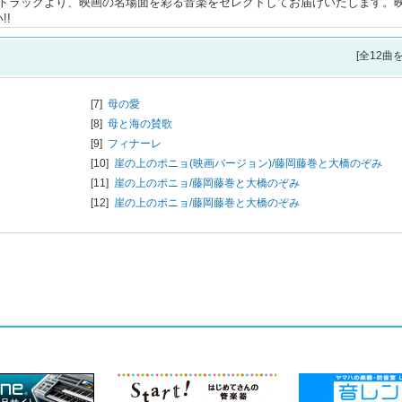
トラックより、映画の名場面を彩る音楽をセレクトしてお届けいたします。
!
[全12曲
[7]
母の愛
[8]
母と海の賛歌
[9]
フィナーレ
[10]
崖の上のポニョ(映画バージョン)/
藤岡藤巻と大橋のぞみ
[11]
崖の上のポニョ/
藤岡藤巻と大橋のぞみ
[12]
崖の上のポニョ/
藤岡藤巻と大橋のぞみ