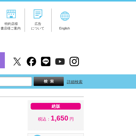
特約店様
広告
書店様ご案内
について
English
詳細検索
絶版
1,650
税込：
円