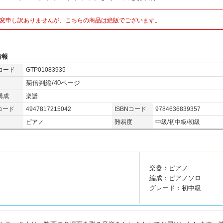
変申し訳ありませんが、こちらの商品は絶版でございます。
情報
コード
GTP01083935
菊倍判縦/40ページ
構成
楽譜
コード
4947817215042
ISBNコード
9784636839357
ピアノ
難易度
中級/初中級/初級
楽器：ピアノ
編成：ピアノソロ
グレード：初中級