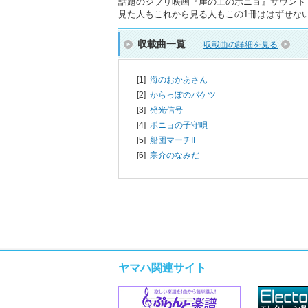
話題のジブリ映画『崖の上のポニョ』サウンド
見た人もこれから見る人もこの1冊ははずせない!
収載曲一覧
収載曲の詳細を見る
[1]
海のおかあさん
[2]
からっぽのバケツ
[3]
発光信号
[4]
ポニョの子守唄
[5]
船団マーチII
[6]
宗介のなみだ
ヤマハ関連サイト