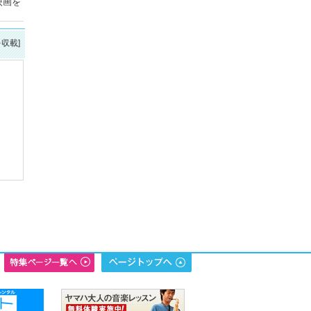
映画を
を収載]