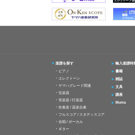
楽譜を探す
輸入楽譜特
ピアノ
書籍
エレクトーン
雑誌
ヤマハグレード関連
文具
弦楽器
講座
管楽器 / 打楽器
Muma
吹奏楽 / 器楽合奏
フルスコア / スタディスコア
合唱 / ボーカル
ギター