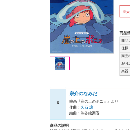
※大
商品
商品
仕様
商品
JAN
楽器
宗介のなみだ
映画『崖の上のポニョ』より
6
作曲：
久石 譲
編曲：渋谷絵梨香
商品の説明