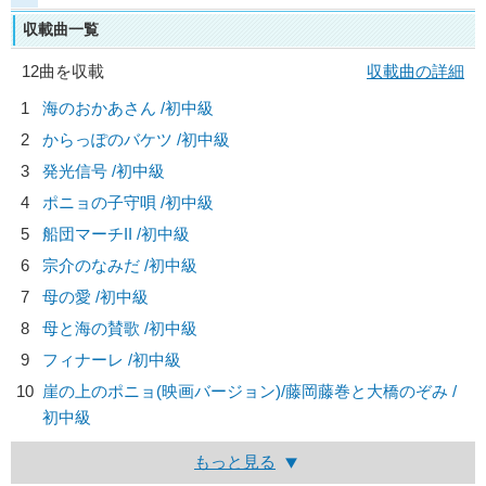
収載曲一覧
12曲を収載
収載曲の詳細
1
海のおかあさん /初中級
2
からっぽのバケツ /初中級
3
発光信号 /初中級
4
ポニョの子守唄 /初中級
5
船団マーチII /初中級
6
宗介のなみだ /初中級
7
母の愛 /初中級
8
母と海の賛歌 /初中級
9
フィナーレ /初中級
10
崖の上のポニョ(映画バージョン)/
藤岡藤巻と大橋のぞみ
/
初中級
もっと見る