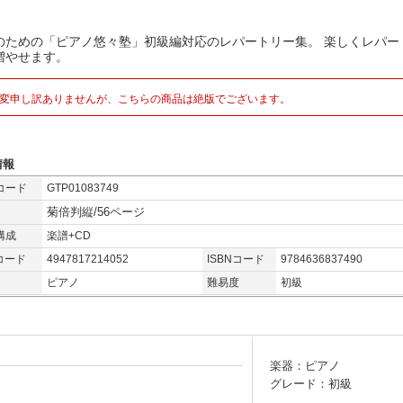
のための「ピアノ悠々塾」初級編対応のレパートリー集。 楽しくレパー
増やせます。
変申し訳ありませんが、こちらの商品は絶版でございます。
情報
コード
GTP01083749
菊倍判縦/56ページ
構成
楽譜+CD
コード
4947817214052
ISBNコード
9784636837490
ピアノ
難易度
初級
楽器：ピアノ
グレード：初級