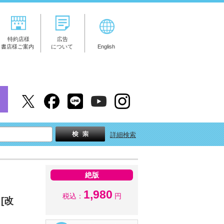
特約店様
広告
書店様ご案内
について
English
詳細検索
絶版
1,980
税込：
円
[改