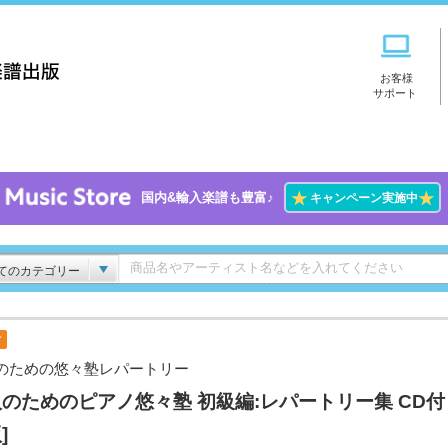
お客様
サポート
★
★
国内&輸入楽譜も豊富♪
キャンペーン実施中
てのカテゴリー
付
のための悠々塾レパートリー
のためのピアノ悠々塾 初級編:レパートリー集 CD付 
]