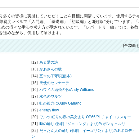
り多くの皆様に実感していただくことを目標に開講しています。使用するテ
難易度レベルで「入門編」「基礎編」「初級編」と3段階に分けています。「
ための様々な手法や考え方が示されています。「レパートリー編」では、各教
を進めながら、併用して頂けます。
[全22曲
[12]
ある愛の詩
[13]
かあさんの歌
[14]
五木の子守唄(熊本)
[15]
天使のセレナーデ
[16]
ハワイの結婚の歌/
Andy Williams
[17]
水色のワルツ
[18]
虹の彼方に/
Judy Garland
[19]
energy flow
[20]
ワルツ 眠りの森の美女より OP66/
P.I.チャイコフスキー
[21]
時の踊り (歌劇「ジョコンダ」より)/
A.ポンキェルリ
[22]
だったん人の踊り (歌劇「イーゴリ公」より)/
A.P.ボロディ
ン