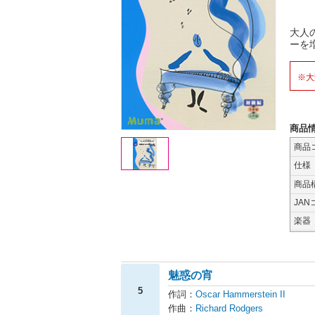
大人
ーを
※大
商品
商品
仕様
商品
JAN
楽器
魅惑の宵
5
作詞：
Oscar Hammerstein II
作曲：
Richard Rodgers