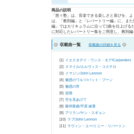
商品の説明
「悠々塾」は、音楽できる楽しさと喜びを、よ
は、「教則編」と「レパートリー編」に、また
編」ではカリキュラムに沿って1曲を仕上げる
に対応したレパートリー集をご用意し、教則編
収載曲一覧
収載曲の詳細を見る
[1]
イエスタデイ・ワンス・モア/
Carpenters
[2]
スマイル/
エルヴィス・コステロ
[3]
イマジン/
John Lennon
[4]
魅惑のワルツ/
パット・ブーン
[5]
魅惑の宵
[6]
追憶
[7]
空を見あげて
[8]
蘇州夜曲/
平原 綾香
[9]
アリラン/
ヤン・スギョン
[10]
ラブ/
John Lennon
[11]
ラヴィン・ユー/
ミニー・リパートン