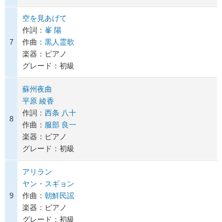
空を見あげて
作詞：
峯 陽
7
作曲：
黒人霊歌
楽器：ピアノ
グレード：初級
蘇州夜曲
平原 綾香
作詞：
西条 八十
8
作曲：
服部 良一
楽器：ピアノ
グレード：初級
アリラン
ヤン・スギョン
9
作曲：
朝鮮民謡
楽器：ピアノ
グレード：初級