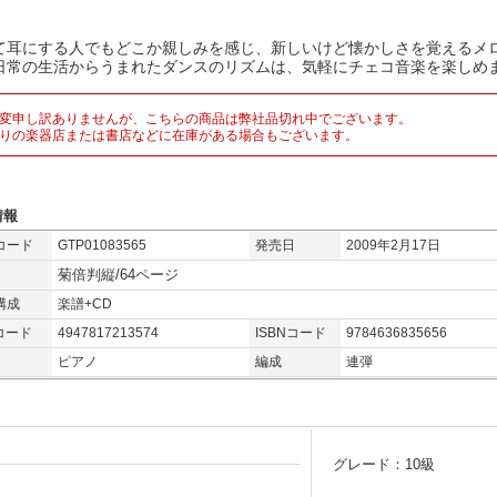
て耳にする人でもどこか親しみを感じ、新しいけど懐かしさを覚えるメ
日常の生活からうまれたダンスのリズムは、気軽にチェコ音楽を楽しめ
変申し訳ありませんが、こちらの商品は弊社品切れ中でございます。
りの楽器店または書店などに在庫がある場合もございます。
情報
コード
GTP01083565
発売日
2009年2月17日
菊倍判縦/64ページ
構成
楽譜+CD
コード
4947817213574
ISBNコード
9784636835656
ピアノ
編成
連弾
グレード：10級