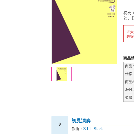
初め
と、
※大
最寄
商品
商品
仕様
商品
JAN
楽器
初見演奏
9
作曲：
S.L.L.Stark