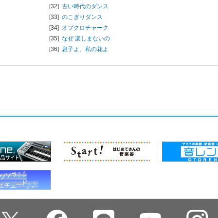
[32]
古い時代のダンス
[33]
のこぎりダンス
[34]
オプクロチャーク
[35]
なぜ 楽しまないの
[36]
息子よ、私の花よ