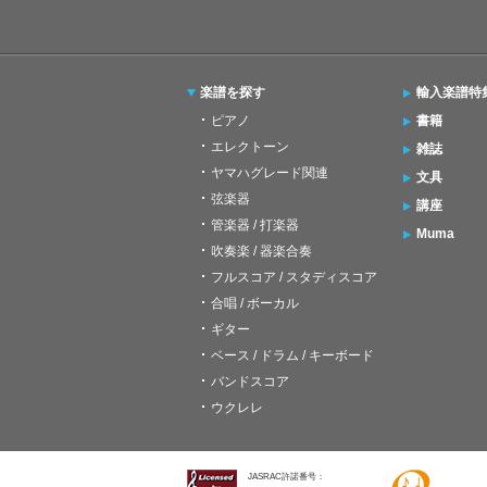
楽譜を探す
輸入楽譜特
ピアノ
書籍
エレクトーン
雑誌
ヤマハグレード関連
文具
弦楽器
講座
管楽器 / 打楽器
Muma
吹奏楽 / 器楽合奏
フルスコア / スタディスコア
合唱 / ボーカル
ギター
ベース / ドラム / キーボード
バンドスコア
ウクレレ
JASRAC許諾番号：