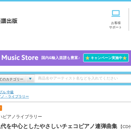
お客様
サポート
★
★
国内&輸入楽譜も豊富♪
キャンペーン実施中
てのカテゴリー
ブル 中級
アノ・ライブラリー
付
ハピアノライブラリー
現代を中心としたやさしいチェコピアノ連弾曲集
【CD