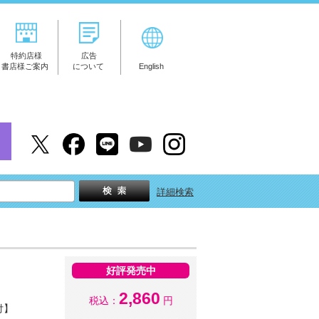
特約店様
広告
書店様ご案内
について
English
詳細検索
好評発売中
2,860
税込：
円
付】