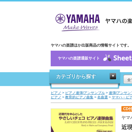
ヤマハの楽譜ほか出版商品の情報サイトです。
ヤマハの楽譜通販サイト
カテゴリから探す
全
ピアノ
>
ピアノ連弾/アンサンブル
>
連弾/アンサン
ピアノ
>
教育的ピアノ曲集
>
名曲選
>
ヤマハ・ピ
CD
ヤマ
近