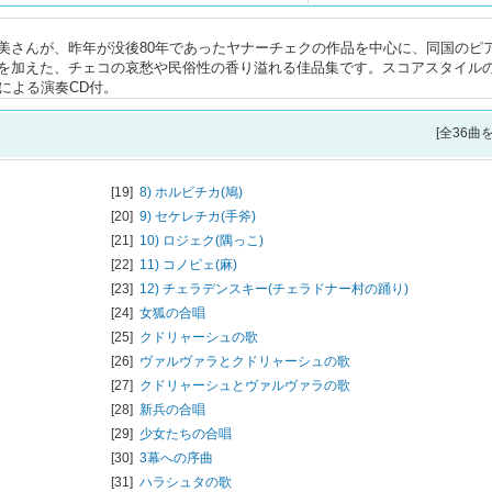
美さんが、昨年が没後80年であったヤナーチェクの作品を中心に、同国のピ
を加えた、チェコの哀愁や民俗性の香り溢れる佳品集です。スコアスタイル
による演奏CD付。
[全36曲
[19]
8) ホルビチカ(鳩)
[20]
9) セケレチカ(手斧)
[21]
10) ロジェク(隅っこ)
[22]
11) コノピェ(麻)
[23]
12) チェラデンスキー(チェラドナー村の踊り)
[24]
女狐の合唱
[25]
クドリャーシュの歌
[26]
ヴァルヴァラとクドリャーシュの歌
[27]
クドリャーシュとヴァルヴァラの歌
[28]
新兵の合唱
[29]
少女たちの合唱
[30]
3幕への序曲
[31]
ハラシュタの歌