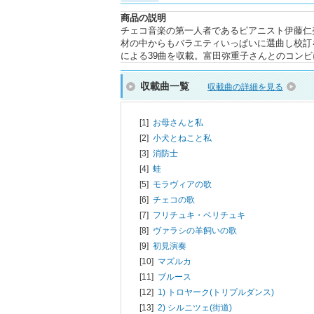
商品の説明
チェコ音楽の第一人者であるピアニスト伊藤仁
材の中からもバラエティいっぱいに選曲し校訂
による39曲を収載。富田弥重子さんとのコンビ
収載曲一覧
収載曲の詳細を見る
[1]
お母さんと私
[2]
小犬とねこと私
[3]
消防士
[4]
蛙
[5]
モラヴィアの歌
[6]
チェコの歌
[7]
フリチュキ・ベリチュキ
[8]
ヴァラシの羊飼いの歌
[9]
初見演奏
[10]
マズルカ
[11]
ブルース
[12]
1) トロヤーク(トリプルダンス)
[13]
2) シルニツェ(街道)