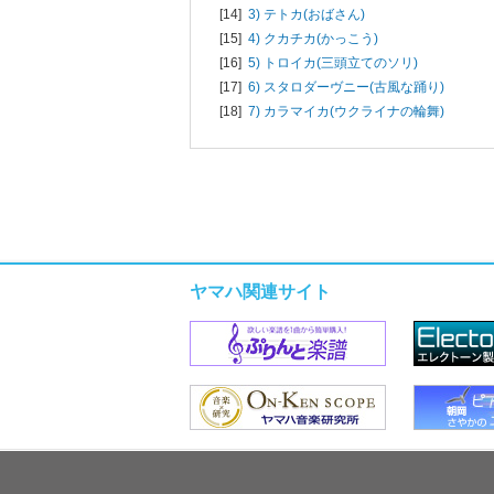
[14]
3) テトカ(おばさん)
[15]
4) クカチカ(かっこう)
[16]
5) トロイカ(三頭立てのソリ)
[17]
6) スタロダーヴニー(古風な踊り)
[18]
7) カラマイカ(ウクライナの輪舞)
ヤマハ関連サイト