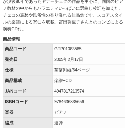
が没後80年であったヤナーチェクの作品を中心に、同国のピア
ノ教材の中からもバラエティいっぱいに選曲し校訂を加えた、
チェコの哀愁や民俗性の香り溢れる佳品集です。スコアスタイ
ルの楽譜による39曲を収載。富田弥重子さんとのコンビによる
演奏CD付。
商品情報
商品コード
GTP01083565
発売日
2009年2月17日
仕様
菊倍判縦/64ページ
商品構成
楽譜+CD
JANコード
4947817213574
ISBNコード
9784636835656
楽器
ピアノ
編成
連弾