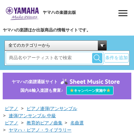
ヤマハの楽譜ほか出版商品の情報サイトです。
条件を追加
ヤマハの楽譜通販サイト
国内&輸入楽譜も豊富♪
★
★
キャンペーン実施中
ピアノ
>
ピアノ連弾/アンサンブル
>
連弾/アンサンブル 中級
ピアノ
>
教育的ピアノ曲集
>
名曲選
>
ヤマハ・ピアノ・ライブラリー