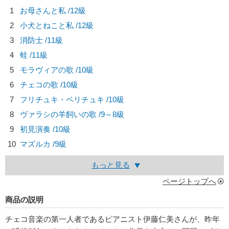
1
お母さんと私 /12級
2
小犬とねこと私 /12級
3
消防士 /11級
4
蛙 /11級
5
モラヴィアの歌 /10級
6
チェコの歌 /10級
7
フリチュキ・ベリチュキ /10級
8
ヴァラシの羊飼いの歌 /9～8級
9
初見演奏 /10級
10
マズルカ /9級
もっと見る
ページトップへ
商品の説明
チェコ音楽の第一人者であるピアニスト伊藤仁美さんが、昨年