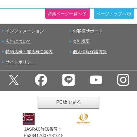
特集ページ一覧へ
ページトップへ
インフォメーション
お客様サポート
広告について
会社概要
特約店様・書店様ご案内
個人情報保護方針
サイトポリシー
PC版で見る
JASRAC許諾番号：
6523417007Y31018