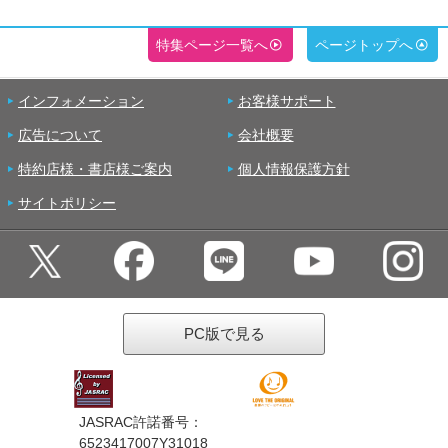
特集ページ一覧へ
ページトップへ
インフォメーション
お客様サポート
広告について
会社概要
特約店様・書店様ご案内
個人情報保護方針
サイトポリシー
PC版で見る
JASRAC許諾番号：
6523417007Y31018