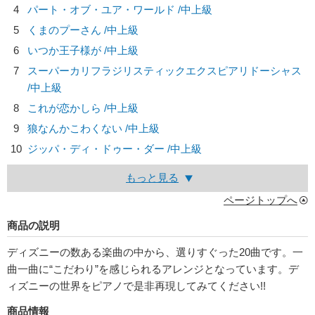
4
パート・オブ・ユア・ワールド /中上級
5
くまのプーさん /中上級
6
いつか王子様が /中上級
7
スーパーカリフラジリスティックエクスピアリドーシャス
/中上級
8
これが恋かしら /中上級
9
狼なんかこわくない /中上級
10
ジッパ・ディ・ドゥー・ダー /中上級
もっと見る
ページトップへ
商品の説明
ディズニーの数ある楽曲の中から、選りすぐった20曲です。一
曲一曲に“こだわり”を感じられるアレンジとなっています。デ
ィズニーの世界をピアノで是非再現してみてください!!
商品情報