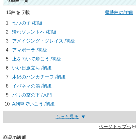
収載曲一覧
15曲を収載
収載曲の詳細
1
七つの子 /初級
2
帰れソレントへ /初級
3
アメイジング・グレイス /初級
4
アマポーラ /初級
5
上を向いて歩こう /初級
6
いい日旅立ち /初級
7
木綿のハンカチーフ /初級
8
イパネマの娘 /初級
9
パリの空の下 /入門
10
A列車でいこう /初級
もっと見る
ページトップへ
商品の説明