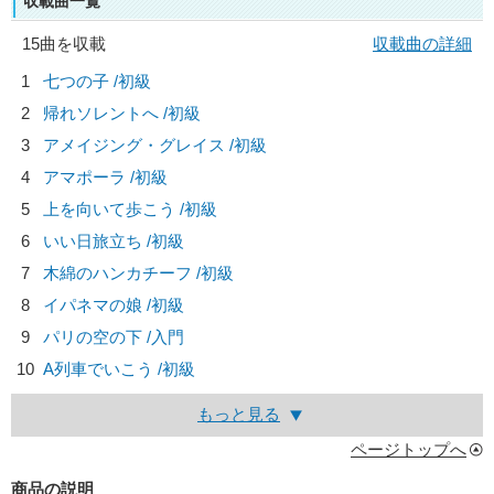
収載曲一覧
15曲を収載
収載曲の詳細
1
七つの子 /初級
2
帰れソレントへ /初級
3
アメイジング・グレイス /初級
4
アマポーラ /初級
5
上を向いて歩こう /初級
6
いい日旅立ち /初級
7
木綿のハンカチーフ /初級
8
イパネマの娘 /初級
9
パリの空の下 /入門
10
A列車でいこう /初級
もっと見る
ページトップへ
商品の説明