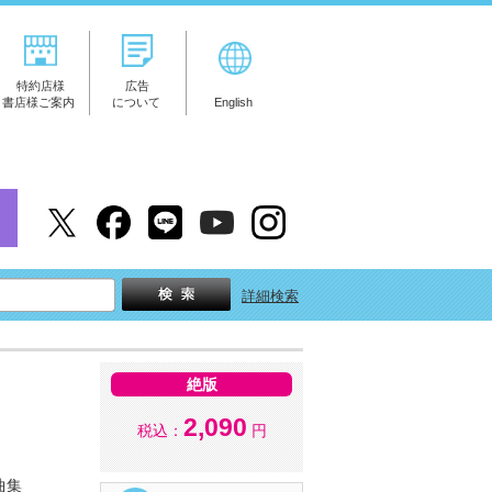
特約店様
広告
書店様ご案内
について
English
詳細検索
絶版
2,090
税込：
円
曲集