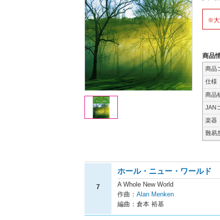
※大
商品
商品
仕様
商品
JAN
楽器
難易
ホール・ニュー・ワールド
A Whole New World
7
作曲：
Alan Menken
編曲：倉本 裕基