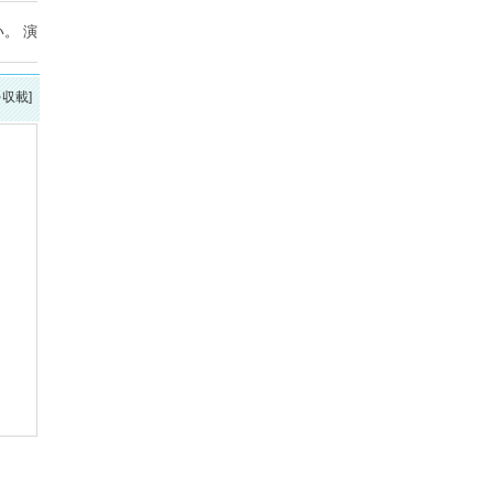
。 演
を収載]