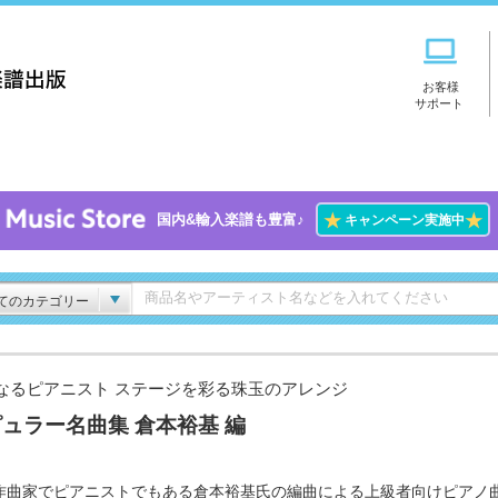
お客様
サポート
★
★
国内&輸入楽譜も豊富♪
キャンペーン実施中
てのカテゴリー
なるピアニスト ステージを彩る珠玉のアレンジ
ュラー名曲集 倉本裕基 編
作曲家でピアニストでもある倉本裕基氏の編曲による上級者向けピアノ