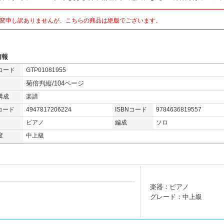
変申し訳ありませんが、こちらの商品は絶版でございます。
情報
コード
GTP01081955
菊倍判縦/104ページ
構成
楽譜
コード
4947817206224
ISBNコード
9784636819557
ピアノ
編成
ソロ
度
中上級
楽器：ピアノ
グレード：中上級