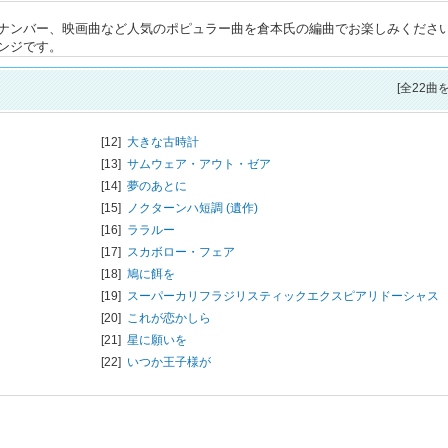
ナンバー、映画曲など人気のポピュラー曲を倉本氏の編曲でお楽しみください
ンジです。
[全22曲
[12]
大きな古時計
[13]
サムウェア・アウト・ゼア
[14]
夢のあとに
[15]
ノクターンハ短調 (遺作)
[16]
ララルー
[17]
スカボロー・フェア
[18]
鳩に餌を
[19]
スーパーカリフラジリスティックエクスピアリドーシャス
[20]
これが恋かしら
[21]
星に願いを
[22]
いつか王子様が