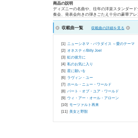
商品の説明
ディズニーの名曲や、往年の洋楽スタンダード
奏会、発表会向きの弾きごたえ十分の豪華アレ
収載曲一覧
収載曲の詳細を見る
[1]
ニューシネマ・パラダイス ～愛のテーマ
[2]
オネスティ/
Billy Joel
[3]
虹の彼方に
[4]
私のお気に入り
[5]
星に願いを
[6]
ラヴィン・ユー
[7]
ホール・ニュー・ワールド
[8]
パート・オブ・ユア・ワールド
[9]
ウィ・アー・オール・アローン
[10]
モーツァルト再来
[11]
美女と野獣