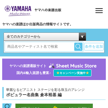
ヤマハの楽譜ほか出版商品の情報サイトです。
条件を追加
ヤマハの楽譜通販サイト
国内&輸入楽譜も豊富♪
★
★
キャンペーン実施中
華麗なるピアニスト ステージを彩る珠玉のアレンジ
ポピュラー名曲集 倉本裕基 編