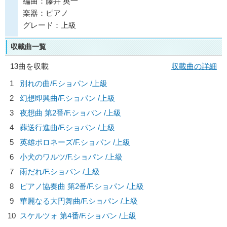
編曲：藤井 英一
楽器：ピアノ
グレード：上級
収載曲一覧
13曲を収載
収載曲の詳細
1
別れの曲/
F.ショパン
/上級
2
幻想即興曲/
F.ショパン
/上級
3
夜想曲 第2番/
F.ショパン
/上級
4
葬送行進曲/
F.ショパン
/上級
5
英雄ポロネーズ/
F.ショパン
/上級
6
小犬のワルツ/
F.ショパン
/上級
7
雨だれ/
F.ショパン
/上級
8
ピアノ協奏曲 第2番/
F.ショパン
/上級
9
華麗なる大円舞曲/
F.ショパン
/上級
10
スケルツォ 第4番/
F.ショパン
/上級