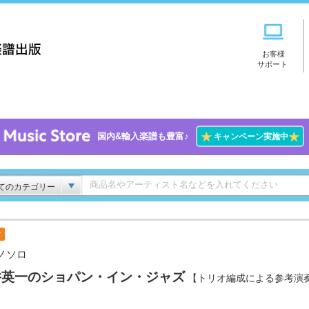
お客様
サポート
★
★
国内&輸入楽譜も豊富♪
キャンペーン実施中
てのカテゴリー
付
ノソロ
井英一のショパン・イン・ジャズ
【トリオ編成による参考演奏