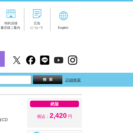
特約店様
広告
書店様ご案内
について
English
詳細検索
絶版
2,420
税込：
円
CD