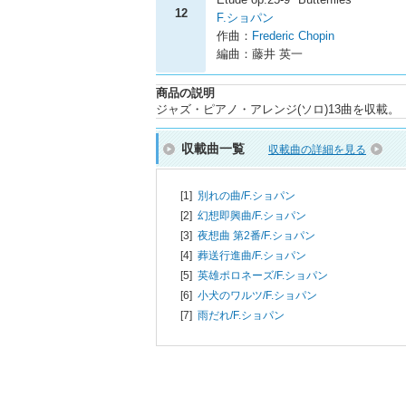
12
F.ショパン
作曲：
Frederic Chopin
編曲：藤井 英一
商品の説明
ジャズ・ピアノ・アレンジ(ソロ)13曲を収載。
収載曲一覧
収載曲の詳細を見る
[1]
別れの曲/
F.ショパン
[2]
幻想即興曲/
F.ショパン
[3]
夜想曲 第2番/
F.ショパン
[4]
葬送行進曲/
F.ショパン
[5]
英雄ポロネーズ/
F.ショパン
[6]
小犬のワルツ/
F.ショパン
[7]
雨だれ/
F.ショパン