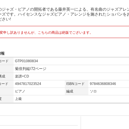
のジャズ・ピアノの開拓者である藤井英一による、有名曲のジャズアレ
ーズです。ハイセンスなジャズピアノ・アレンジを施されたショパンを
ださい!
変申し訳ありませんが、こちらの商品は絶版でございます。
情報
コード
GTP01080834
菊倍判縦/72ページ
構成
楽譜+CD
コード
4947817023524
ISBNコード
9784636808346
ピアノ
編成
ソロ
度
上級