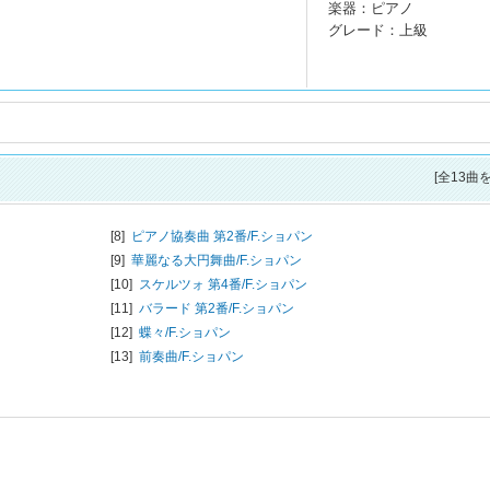
楽器：ピアノ
グレード：上級
[全13曲
[8]
ピアノ協奏曲 第2番/
F.ショパン
[9]
華麗なる大円舞曲/
F.ショパン
[10]
スケルツォ 第4番/
F.ショパン
[11]
バラード 第2番/
F.ショパン
[12]
蝶々/
F.ショパン
[13]
前奏曲/
F.ショパン