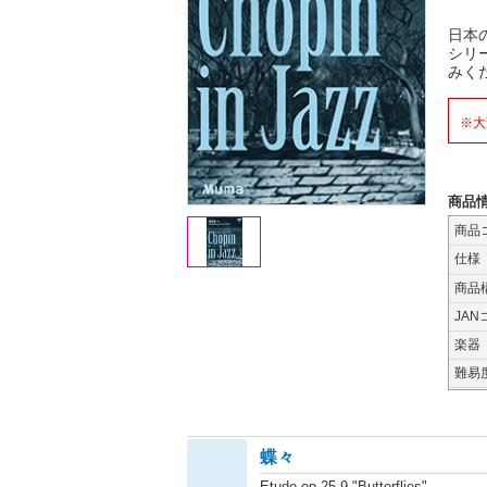
日本
シリ
みく
※大
商品
商品
仕様
商品
JAN
楽器
難易
蝶々
Etude op.25-9 "Butterflies"