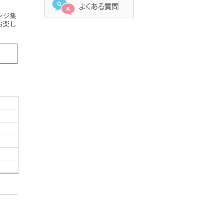
ンジ集
お楽し