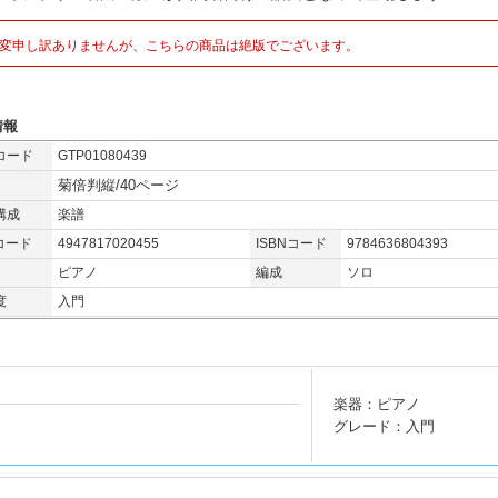
変申し訳ありませんが、こちらの商品は絶版でございます。
情報
コード
GTP01080439
菊倍判縦/40ページ
構成
楽譜
コード
4947817020455
ISBNコード
9784636804393
ピアノ
編成
ソロ
度
入門
楽器：ピアノ
グレード：入門