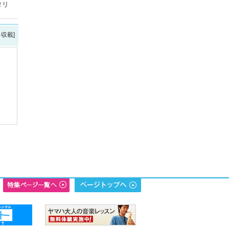
タリ
を収載]