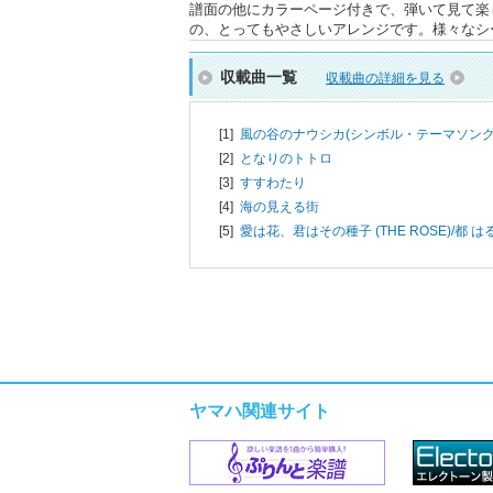
譜面の他にカラーページ付きで、弾いて見て楽
の、とってもやさしいアレンジです。様々なシ
収載曲一覧
収載曲の詳細を見る
[1]
風の谷のナウシカ(シンボル・テーマソング
[2]
となりのトトロ
[3]
すすわたり
[4]
海の見える街
[5]
愛は花、君はその種子 (THE ROSE)/
都 は
ヤマハ関連サイト