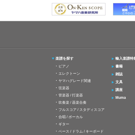
楽譜を探す
輸入楽譜特
ピアノ
書籍
エレクトーン
雑誌
ヤマハグレード関連
文具
弦楽器
講座
管楽器 / 打楽器
Muma
吹奏楽 / 器楽合奏
フルスコア / スタディスコア
合唱 / ボーカル
ギター
ベース / ドラム / キーボード