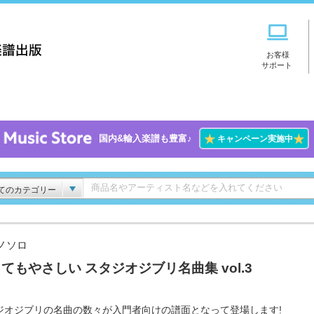
お客様
サポート
★
★
国内&輸入楽譜も豊富♪
キャンペーン実施中
てのカテゴリー
ノソロ
てもやさしい スタジオジブリ名曲集 vol.3
ジオジブリの名曲の数々が入門者向けの譜面となって登場します!