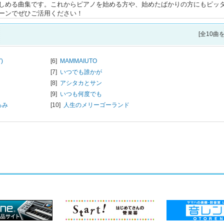
しめる曲集です。これからピアノを始める方や、始めたばかりの方にもピッ
ーンでぜひご活用ください！
[全10曲
)
[6]
MAMMAIUTO
[7]
いつでも誰かが
[8]
アシタカとサン
[9]
いつも何度でも
るみ
[10]
人生のメリーゴーランド