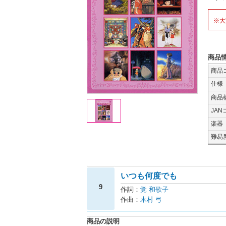
※大
商品
商品
仕様
商品
JAN
楽器
難易
いつも何度でも
9
作詞：
覚 和歌子
作曲：
木村 弓
商品の説明