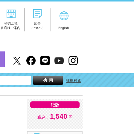
特約店様
広告
書店様ご案内
について
English
詳細検索
絶版
1,540
税込：
円