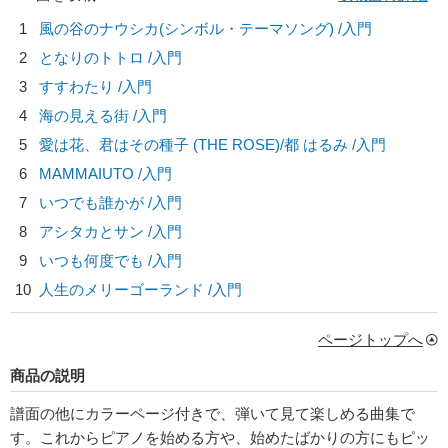
1
風の谷のナウシカ(シンボル・テーマソング) /入門
2
となりのトトロ /入門
3
すすわたり /入門
4
海の見える街 /入門
5
愛は花、君はその種子 (THE ROSE)/
都 はるみ
/入門
6
MAMMAIUTO /入門
7
いつでも誰かが /入門
8
アシタカとサン /入門
9
いつも何度でも /入門
10
人生のメリーゴーランド /入門
ページトップへ
商品の説明
譜面の他にカラーページ付きで、弾いて見て楽しめる曲集で
す。これからピアノを始める方や、始めたばかりの方にもピッ