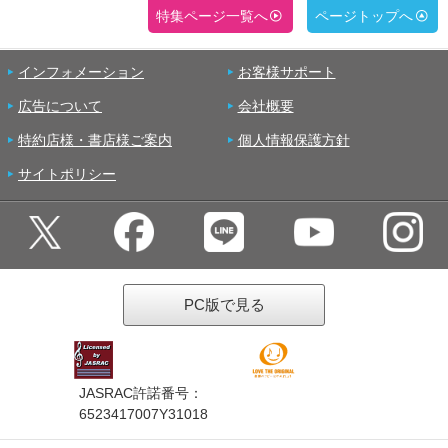
特集ページ一覧へ
ページトップへ
インフォメーション
お客様サポート
広告について
会社概要
特約店様・書店様ご案内
個人情報保護方針
サイトポリシー
PC版で見る
JASRAC許諾番号：
6523417007Y31018