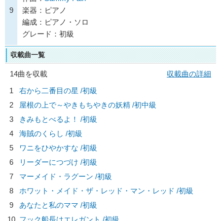
9
楽器：ピアノ
編成：ピアノ・ソロ
グレード：初級
収載曲一覧
14曲を収載
収載曲の詳細
1
右から二番目の星 /初級
2
屋根の上で～やきもちやきの妖精 /初中級
3
きみもとべるよ！ /初級
4
海賊のくらし /初級
5
ワニをひやかすな /初級
6
リーダーにつづけ /初級
7
マーメイド・ラグーン /初級
8
ホワット・メイド・ザ・レッド・マン・レッド /初級
9
あなたと私のママ /初級
10
フック船長はエレガント /初級