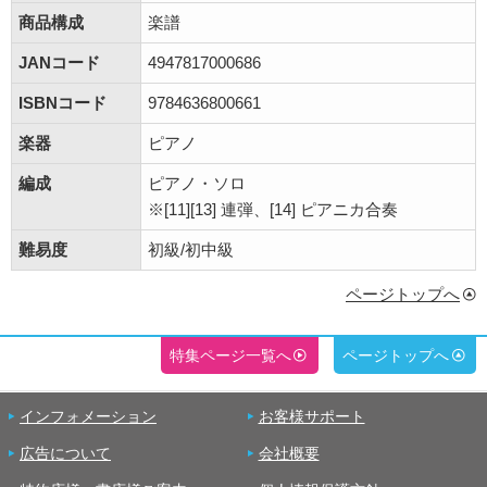
商品構成
楽譜
JANコード
4947817000686
ISBNコード
9784636800661
楽器
ピアノ
編成
ピアノ・ソロ
※[11][13] 連弾、[14] ピアニカ合奏
難易度
初級/初中級
ページトップへ
特集ページ一覧へ
ページトップへ
インフォメーション
お客様サポート
広告について
会社概要