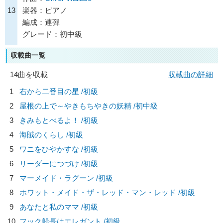
13
楽器：ピアノ
編成：連弾
グレード：初中級
収載曲一覧
14曲を収載
収載曲の詳細
1
右から二番目の星 /初級
2
屋根の上で～やきもちやきの妖精 /初中級
3
きみもとべるよ！ /初級
4
海賊のくらし /初級
5
ワニをひやかすな /初級
6
リーダーにつづけ /初級
7
マーメイド・ラグーン /初級
8
ホワット・メイド・ザ・レッド・マン・レッド /初級
9
あなたと私のママ /初級
10
フック船長はエレガント /初級