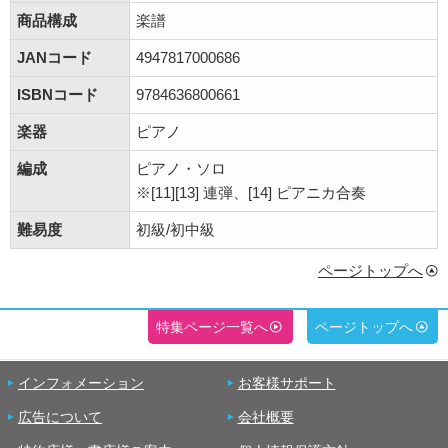
商品構成
楽譜
JANコード
4947817000686
ISBNコード
9784636800661
楽器
ピアノ
編成
ピアノ・ソロ
※[11][13] 連弾、[14] ピアニカ合奏
難易度
初級/初中級
ページトップへ
特集ページ一覧へ
ページトップへ
インフォメーション
お客様サポート
広告について
会社概要