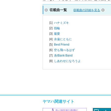
収載曲一覧
収載曲の詳細を見る
[1]
ハナミズキ
[2]
指輪
[3]
最愛
[4]
永遠にともに
[5]
Best Friend
[6]
空も飛べるはず
[7]
糸/
Bank Band
[8]
しあわせになろうよ
ヤマハ関連サイト