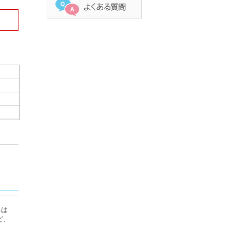
るは
ど、