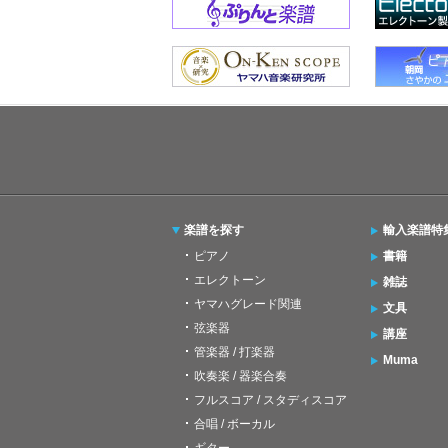
楽譜を探す
輸入楽譜特
ピアノ
書籍
エレクトーン
雑誌
ヤマハグレード関連
文具
弦楽器
講座
管楽器 / 打楽器
Muma
吹奏楽 / 器楽合奏
フルスコア / スタディスコア
合唱 / ボーカル
ギター