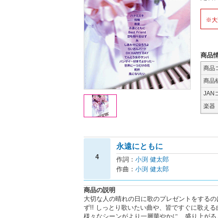
※大
商品
商品
商品
JAN
楽器
永遠にともに
4
作詞：
小渕 健太郎
作曲：
小渕 健太郎
商品の説明
大切な人の晴れの日に歌のプレゼントをするの
ず!! しっとり歌いたい曲や、皆ですぐに歌える
様々なシーンがより一層華やかに、盛り上がる