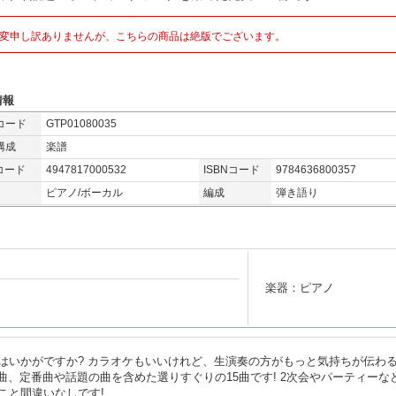
変申し訳ありませんが、こちらの商品は絶版でございます。
情報
コード
GTP01080035
構成
楽譜
コード
4947817000532
ISBNコード
9784636800357
ピアノ/ボーカル
編成
弾き語り
楽器：ピアノ
はいかがですか? カラオケもいいけれど、生演奏の方がもっと気持ちが伝わ
曲、定番曲や話題の曲を含めた選りすぐりの15曲です! 2次会やパーティーな
こと間違いなしです!