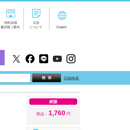
特約店様
広告
書店様ご案内
について
English
詳細検索
絶版
1,760
税込：
円