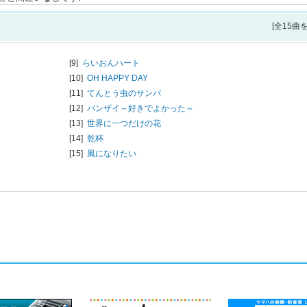
[全15曲
[9]
らいおんハート
[10]
OH HAPPY DAY
[11]
てんとう虫のサンバ
[12]
バンザイ～好きでよかった～
[13]
世界に一つだけの花
[14]
乾杯
[15]
風になりたい