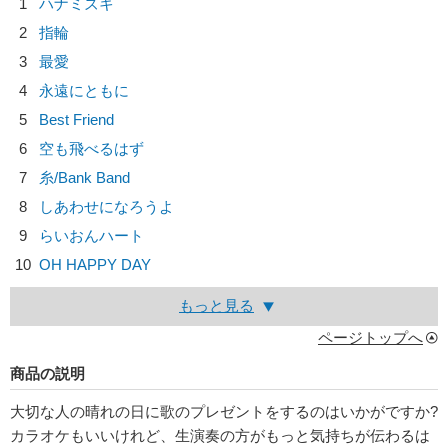
1
ハナミズキ
2
指輪
3
最愛
4
永遠にともに
5
Best Friend
6
空も飛べるはず
7
糸/
Bank Band
8
しあわせになろうよ
9
らいおんハート
10
OH HAPPY DAY
もっと見る
ページトップへ
商品の説明
大切な人の晴れの日に歌のプレゼントをするのはいかがですか?
カラオケもいいけれど、生演奏の方がもっと気持ちが伝わるは