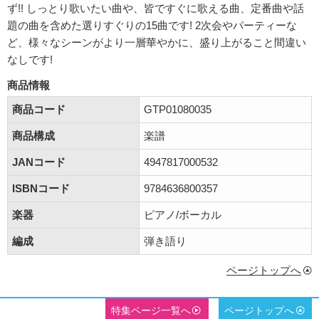
ず!! しっとり歌いたい曲や、皆ですぐに歌える曲、定番曲や話
題の曲を含めた選りすぐりの15曲です! 2次会やパーティーな
ど、様々なシーンがより一層華やかに、盛り上がること間違い
なしです!
商品情報
商品コード
GTP01080035
商品構成
楽譜
JANコード
4947817000532
ISBNコード
9784636800357
楽器
ピアノ/ボーカル
編成
弾き語り
ページトップへ
特集ページ一覧へ
ページトップへ