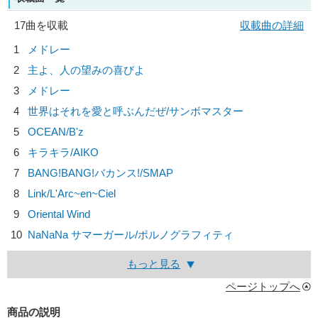
17曲を収載
収載曲の詳細
1
メドレー
2
主よ、人の望みの喜びよ
3
メドレー
4
世界はそれを愛と呼ぶんだぜ/
サンボマスター
5
OCEAN/
B'z
6
キラキラ/
AIKO
7
BANG!BANG!バカンス!/
SMAP
8
Link/
L'Arc~en~Ciel
9
Oriental Wind
10
NaNaNa サマーガール/
ポルノグラフィティ
もっと見る
ページトップへ
商品の説明