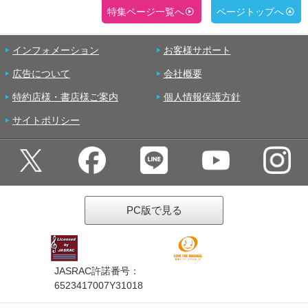
特集ページ一覧へ
ページトップへ
インフォメーション
お客様サポート
広告について
会社概要
特約店様・書店様ご案内
個人情報保護方針
サイトポリシー
PC版で見る
JASRAC許諾番号：
6523417007Y31018