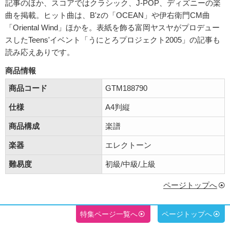
記事のほか、スコアではクラシック、J-POP、ディズニーの楽
曲を掲載。ヒット曲は、B'zの「OCEAN」や伊右衛門CM曲
「Oriental Wind」ほかを。表紙を飾る富岡ヤスヤがプロデュー
スしたTeens'イベント「うにとろプロジェクト2005」の記事も
読み応えありです。
商品情報
商品コード
GTM188790
仕様
A4判縦
商品構成
楽譜
楽器
エレクトーン
難易度
初級/中級/上級
ページトップへ
特集ページ一覧へ
ページトップへ