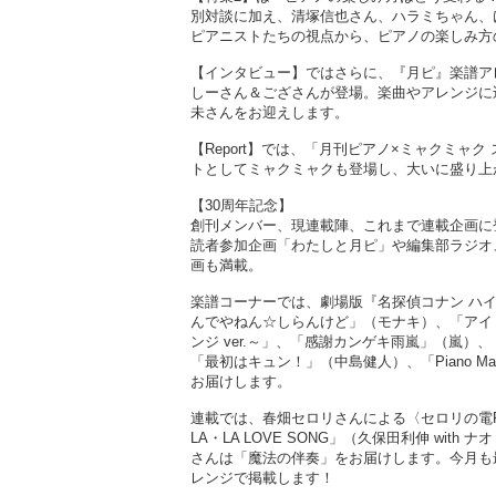
別対談に加え、清塚信也さん、ハラミちゃん、
ピアニストたちの視点から、ピアノの楽しみ方
【インタビュー】ではさらに、『月ピ』楽譜ア
しーさん＆ござさんが登場。楽曲やアレンジに
未さんをお迎えします。
【Report】では、「月刊ピアノ×ミャクミ
トとしてミャクミャクも登場し、大いに盛り上
【30周年記念】
創刊メンバー、現連載陣、これまで連載企画に
読者参加企画「わたしと月ピ」や編集部ラジオ、
画も満載。
楽譜コーナーでは、劇場版『名探偵コナン ハイ
んでやねん☆しらんけど」（モナキ）、「アイド
ンジ ver.～」、「感謝カンゲキ雨嵐」（嵐）
「最初はキュン！」（中島健人）、「Piano 
お届けします。
連載では、春畑セロリさんによる〈セロリの電
LA・LA LOVE SONG」（久保田利伸 wi
さんは「魔法の伴奏」をお届けします。今月も
レンジで掲載します！