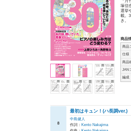
『月
塚信
選挙
載。
き。
商品
商品
仕様
商品
JAN
編成
最初はキュン！(ハ長調ver.)
中島健人
8
作詞：
Kento Nakajima
作曲：
Kento Nakajima