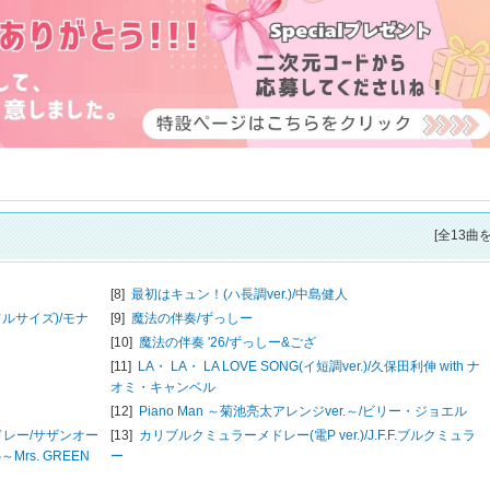
[全13曲
[8]
最初はキュン！(ハ長調ver.)/
中島健人
ルサイズ)/
モナ
[9]
魔法の伴奏/
ずっしー
[10]
魔法の伴奏 '26/
ずっしー&ござ
[11]
LA・ LA・ LA LOVE SONG(イ短調ver.)/
久保田利伸 with ナ
オミ・キャンベル
[12]
Piano Man ～菊池亮太アレンジver.～/
ビリー・ジョエル
レー/
サザンオー
[13]
カリブルクミュラーメドレー(電P ver.)/
J.F.F.ブルクミュラ
Mrs. GREEN
ー