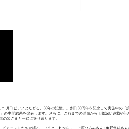
？ 月刊ピアノとたどる、30年の記憶」。創刊30周年を記念して実施中の「
曲」の中間結果を発表します。さらに、これまでの誌面から印象深い連載や記
読者の皆さまと一緒に振り返ります。
？ ピアニストたちが語る、いまとこれから」。上原ひろみさん×角野隼斗さん