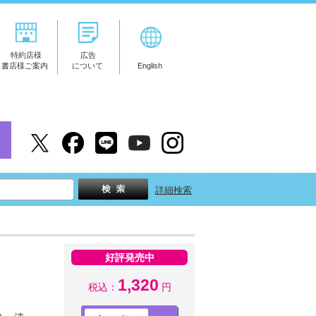
特約店様
広告
書店様ご案内
について
English
詳細検索
好評発売中
1,320
税込：
円