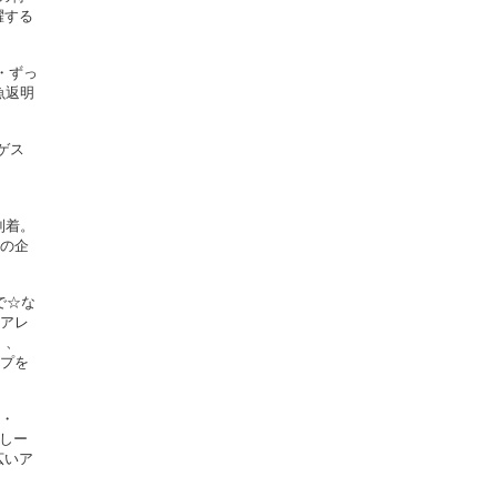
躍する
・ずっ
魚返明
ゲス
到着。
はの企
で☆な
しアレ
）、
ップを
A・
っしー
広いア