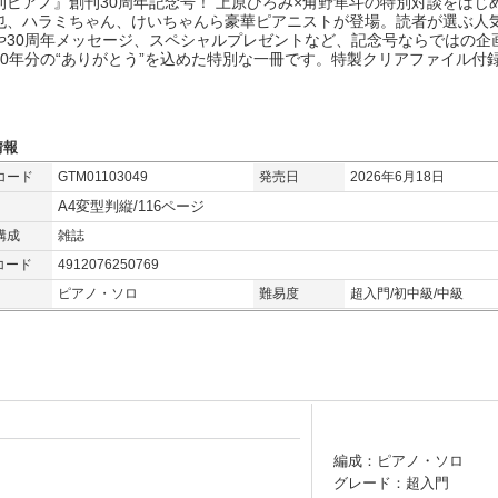
刊ピアノ』創刊30周年記念号！ 上原ひろみ×角野隼斗の特別対談をはじ
也、ハラミちゃん、けいちゃんら豪華ピアニストが登場。読者が選ぶ人
や30周年メッセージ、スペシャルプレゼントなど、記念号ならではの企
30年分の“ありがとう”を込めた特別な一冊です。特製クリアファイル付
情報
コード
GTM01103049
発売日
2026年6月18日
A4変型判縦/116ページ
構成
雑誌
コード
4912076250769
ピアノ・ソロ
難易度
超入門/初中級/中級
編成：ピアノ・ソロ
グレード：超入門