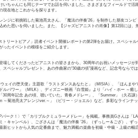
けいちゃんにも同じテーマでお話を伺いました。さまざまなフィールドで活
の現在地とこれからを探ります。
レンジに初挑戦した菊池亮太さん、「魔法の伴奏’26」を制作した朋友コンビ
込めた思いを伺いました。また、【ジャズピアニストの肖像】第12回には、
ャク ストリートピアノ」読者イベント開催レポートの第2弾をお届け。スペシャル
がったイベントの模様をご紹介します。
登場してくださったピアニストの皆さまから、30周年のお祝いメッセージが
スペシャルプレゼント、あの作曲家の“30歳の頃”漫画など、記念号ならで
ウェイの堕天使』主題歌「ラストダンスあなたと」（MISIA）、「ほんまや
ルパワー」（M!LK）、ディズニー映画『白雪姫』より「ハイ・ホー ～癒
、「30周年記念 あの頃、聴いていた。青春メドレー」、「Summer」（久石譲
Man ～菊池亮太アレンジver.～」（ビリー・ジョエル）など、多彩なラインナ
Pパーク！〉で「カリブルクミュラーメドレー」を掲載。事務員Gさんは「L
th ナオミ・キャンベル）、ござさんは「魔法の伴奏 ’26」（ずっしー＆ござ）、ず
最新ヒットから人気の定番曲まで、魅力満載の楽曲を初級・中級・上級の幅