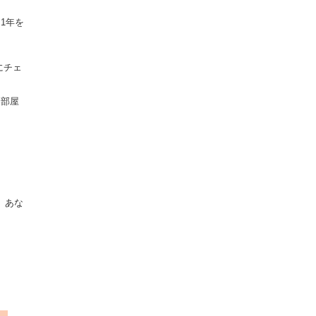
1年を
にチェ
裏部屋
。あな