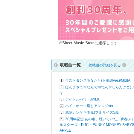
※Sheet Music Storeに遷移します
収載曲一覧
収載曲の詳細を見る
[1]
ラストダンスあなたと(ト長調ver.)/
MISIA
[2]
ほんまやで☆なんでやねん☆しらんけど(フ
キ
[3]
アイドルパワー/
M!LK
[4]
ハイ・ホー～癒しアレンジver. ～
[5]
感謝カンゲキ雨嵐(フルサイズ)/
嵐
[6]
30周年記念 あの頃、聴いていた。青春メド
ルスターズ～D-51～FUNKY MONKEY BABYS～
APPLE