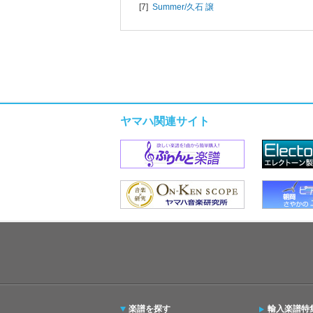
[7]
Summer/
久石 譲
ヤマハ関連サイト
楽譜を探す
輸入楽譜特