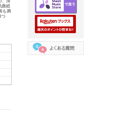
め、清
気曲総
画も満
録つ