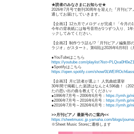
★読者のみなさまにお知らせ★
2026年7月号で創刊30周年を迎えた『月刊
通してお届けしていきます。
【企画1】12カ月でメロディが完成！「今月の
今年の背表紙には毎号音符が1つずつ入り、1
ックしてみてください。
【企画2】制作ウラ話も!?「月刊ピアノ編集部
ラジオ」がスタート。第6回は2026年6月8
●YouTubeはこちら
https://youtube.com/playlist?list=PLQxa0
●Spotifyはこちら
https://open.spotify.com/show/0LWEIROch6a
【企画3】月ピ読者が選ぶ！ 人気曲総選挙
30年間で掲載した楽譜はなんと4,596曲！（
たの思い出の曲を教えてください♪
●1996年7月号～2006年6月号：
https://ymh.jp/
●2006年7月号～2016年6月号：
https://ymh.jp/
●2016年7月号～2026年6月号：
https://ymh.jp/
>>月刊ピアノ 最新号のご案内<<
https://sheetmusic.jp.yamaha.com/blogs/journa
※Sheet Music Storeに遷移します