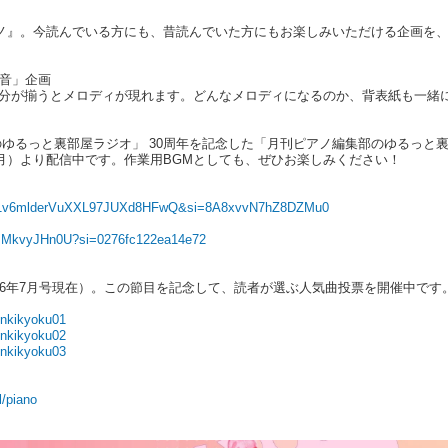
ピアノ』。今読んでいる方にも、昔読んでいた方にもお楽しみいただける企画を、
1音」企画
年分が揃うとメロディが現れます。どんなメロディになるのか、背表紙も一緒
のゆるっと裏部屋ラジオ」 30周年を記念した「月刊ピアノ編集部のゆるっと
日（月）より配信中です。作業用BGMとしても、ぜひお楽しみください！
H0eZ1v6mlderVuXXL97JUXd8HFwQ&si=8A8xvvN7hZ8DZMu0
ssMkvyJHn0U?si=0276fc122ea14e72
2026年7月号現在）。この節目を記念して、読者が選ぶ人気曲投票を開催中です
ninkikyoku01
ninkikyoku02
ninkikyoku03
l/piano