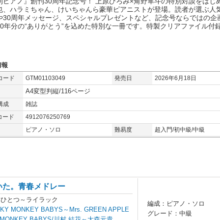
刊ピアノ』創刊30周年記念号！ 上原ひろみ×角野隼斗の特別対談をはじ
也、ハラミちゃん、けいちゃんら豪華ピアニストが登場。読者が選ぶ人
や30周年メッセージ、スペシャルプレゼントなど、記念号ならではの企
30年分の“ありがとう”を込めた特別な一冊です。特製クリアファイル付
情報
コード
GTM01103049
発売日
2026年6月18日
A4変型判縦/116ページ
構成
雑誌
コード
4912076250769
ピアノ・ソロ
難易度
超入門/初中級/中級
いた。青春メドレー
あとひとつ～ライラック
編成：ピアノ・ソロ
MONKEY BABYS～Mrs. GREEN APPLE
グレード：中級
MONKEY BABYS/川村 結花～大森元貴