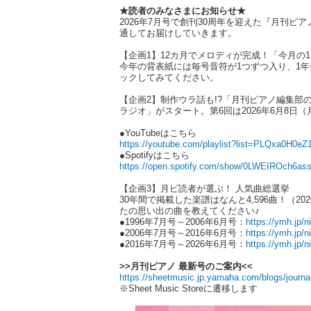
★読者のみなさまにお知らせ★
2026年7月号で創刊30周年を迎えた『月刊
通してお届けしていきます。
【企画1】12カ月でメロディが完成！「今月の
今年の背表紙には毎号音符が1つずつ入り、1
ックしてみてください。
【企画2】制作ウラ話も!?「月刊ピアノ編集部
ラジオ」がスタート。第6回は2026年6月8
●YouTubeはこちら
https://youtube.com/playlist?list=PLQxa0
●Spotifyはこちら
https://open.spotify.com/show/0LWEIROch6a
【企画3】月ピ読者が選ぶ！ 人気曲総選挙
30年間で掲載した楽譜はなんと4,596曲！（
たの思い出の曲を教えてください♪
●1996年7月号～2006年6月号：
https://ymh.jp/
●2006年7月号～2016年6月号：
https://ymh.jp/
●2016年7月号～2026年6月号：
https://ymh.jp/
>>月刊ピアノ 最新号のご案内<<
https://sheetmusic.jp.yamaha.com/blogs/journa
※Sheet Music Storeに遷移します