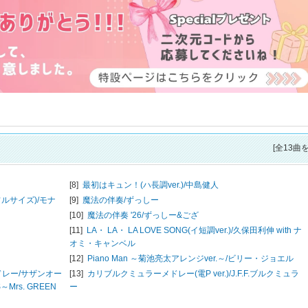
[全13曲
[8]
最初はキュン！(ハ長調ver.)/
中島健人
ルサイズ)/
モナ
[9]
魔法の伴奏/
ずっしー
[10]
魔法の伴奏 '26/
ずっしー&ござ
[11]
LA・ LA・ LA LOVE SONG(イ短調ver.)/
久保田利伸 with ナ
オミ・キャンベル
[12]
Piano Man ～菊池亮太アレンジver.～/
ビリー・ジョエル
レー/
サザンオー
[13]
カリブルクミュラーメドレー(電P ver.)/
J.F.F.ブルクミュラ
Mrs. GREEN
ー