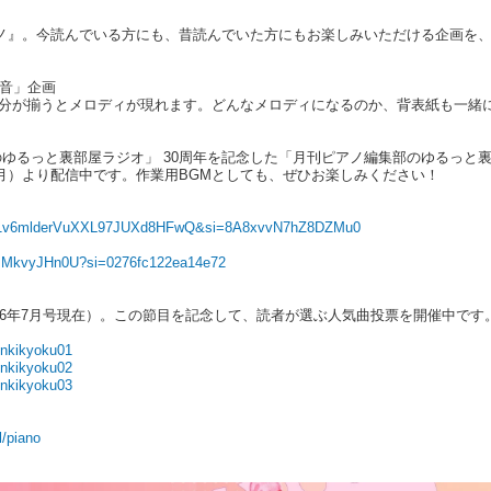
ピアノ』。今読んでいる方にも、昔読んでいた方にもお楽しみいただける企画を、
1音」企画
年分が揃うとメロディが現れます。どんなメロディになるのか、背表紙も一緒
のゆるっと裏部屋ラジオ」 30周年を記念した「月刊ピアノ編集部のゆるっと
日（月）より配信中です。作業用BGMとしても、ぜひお楽しみください！
H0eZ1v6mlderVuXXL97JUXd8HFwQ&si=8A8xvvN7hZ8DZMu0
ssMkvyJHn0U?si=0276fc122ea14e72
2026年7月号現在）。この節目を記念して、読者が選ぶ人気曲投票を開催中です
ninkikyoku01
ninkikyoku02
ninkikyoku03
l/piano