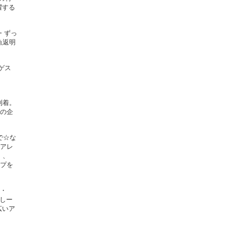
躍する
・ずっ
魚返明
ゲス
到着。
はの企
で☆な
しアレ
）、
ップを
A・
っしー
広いア