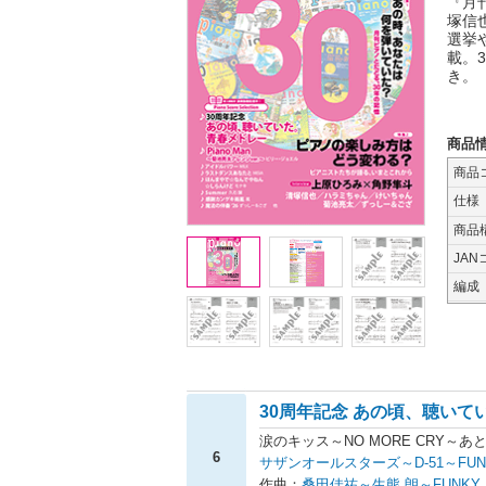
『月
塚信
選挙
載。
き。
商品
商品
仕様
商品
JAN
編成
30周年記念 あの頃、聴いて
涙のキッス～NO MORE CRY～
6
サザンオールスターズ～D-51～FUNKY 
作曲：
桑田佳祐～生熊 朗～FUNKY 