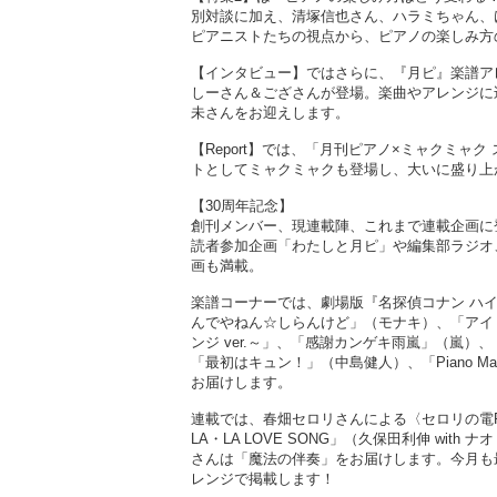
別対談に加え、清塚信也さん、ハラミちゃん、
ピアニストたちの視点から、ピアノの楽しみ方
【インタビュー】ではさらに、『月ピ』楽譜ア
しーさん＆ござさんが登場。楽曲やアレンジに
未さんをお迎えします。
【Report】では、「月刊ピアノ×ミャクミ
トとしてミャクミャクも登場し、大いに盛り上
【30周年記念】
創刊メンバー、現連載陣、これまで連載企画に
読者参加企画「わたしと月ピ」や編集部ラジオ、
画も満載。
楽譜コーナーでは、劇場版『名探偵コナン ハイ
んでやねん☆しらんけど」（モナキ）、「アイド
ンジ ver.～」、「感謝カンゲキ雨嵐」（嵐）
「最初はキュン！」（中島健人）、「Piano 
お届けします。
連載では、春畑セロリさんによる〈セロリの電
LA・LA LOVE SONG」（久保田利伸 wi
さんは「魔法の伴奏」をお届けします。今月も
レンジで掲載します！