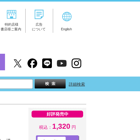
特約店様
広告
書店様ご案内
について
English
詳細検索
好評発売中
1,320
税込：
円