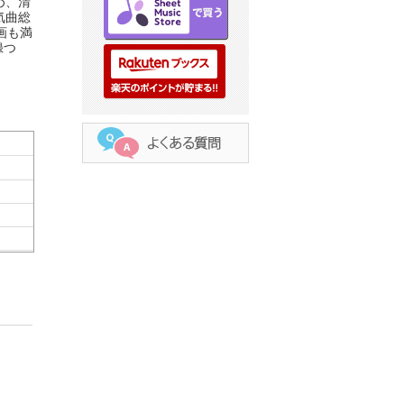
め、清
気曲総
画も満
録つ