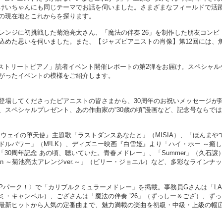
けいちゃんにも同じテーマでお話を伺いました。さまざまなフィールドで活
の現在地とこれからを探ります。
レンジに初挑戦した菊池亮太さん、「魔法の伴奏’26」を制作した朋友コンビ
込めた思いを伺いました。また、【ジャズピアニストの肖像】第12回には、
ャク ストリートピアノ」読者イベント開催レポートの第2弾をお届け。スペシャル
がったイベントの模様をご紹介します。
登場してくださったピアニストの皆さまから、30周年のお祝いメッセージが
スペシャルプレゼント、あの作曲家の“30歳の頃”漫画など、記念号ならで
ウェイの堕天使』主題歌「ラストダンスあなたと」（MISIA）、「ほんまや
ルパワー」（M!LK）、ディズニー映画『白雪姫』より「ハイ・ホー ～癒
、「30周年記念 あの頃、聴いていた。青春メドレー」、「Summer」（久石譲
Man ～菊池亮太アレンジver.～」（ビリー・ジョエル）など、多彩なラインナ
Pパーク！〉で「カリブルクミュラーメドレー」を掲載。事務員Gさんは「L
th ナオミ・キャンベル）、ござさんは「魔法の伴奏 ’26」（ずっしー＆ござ）、ず
最新ヒットから人気の定番曲まで、魅力満載の楽曲を初級・中級・上級の幅