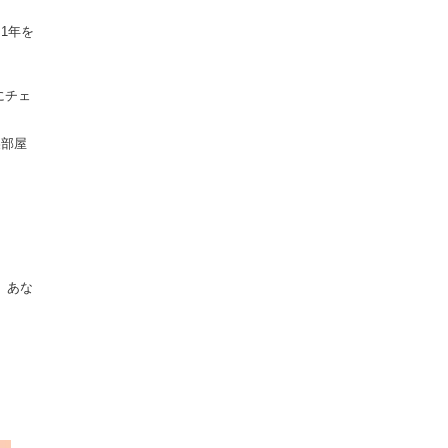
1年を
にチェ
裏部屋
。あな