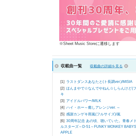
※Sheet Music Storeに遷移します
収載曲一覧
収載曲の詳細を見る
[1]
ラストダンスあなたと(ト長調ver.)/
MISIA
[2]
ほんまやで☆なんでやねん☆しらんけど(フ
キ
[3]
アイドルパワー/
M!LK
[4]
ハイ・ホー～癒しアレンジver. ～
[5]
感謝カンゲキ雨嵐(フルサイズ)/
嵐
[6]
30周年記念 あの頃、聴いていた。青春メド
ルスターズ～D-51～FUNKY MONKEY BABYS～
APPLE