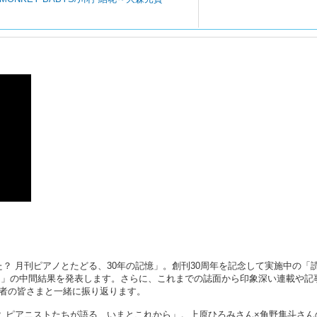
？ 月刊ピアノとたどる、30年の記憶」。創刊30周年を記念して実施中の「
曲」の中間結果を発表します。さらに、これまでの誌面から印象深い連載や記
読者の皆さまと一緒に振り返ります。
？ ピアニストたちが語る、いまとこれから」。上原ひろみさん×角野隼斗さん