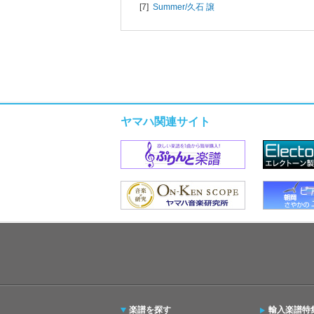
[7]
Summer/
久石 譲
ヤマハ関連サイト
楽譜を探す
輸入楽譜特