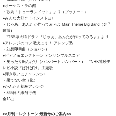
●オーケストラの館
・歌劇「トゥーランドット」より（プッチーニ）
●みんな大好き！インスト曲♪
・じゃあ、あんたが作ってみろよ Main Theme Big Band（金子
隆博）
*TBS系火曜ドラマ『じゃあ、あんたが作ってみろよ』より
●アレンジのコツ 教えます！ アレンジ塾
・幻想即興曲（ショパン）
●ピアノ＆エレクトーン アンサンブルスコア
・笑ったり転んだり（ハンバート ハンバート） *NHK連続テ
レビ小説『ばけばけ』主題歌
●弾き歌いにチャレンジ♪
・果てない空（嵐）
●かんたん初級アレンジ
・365日の紙飛行機
全13曲
>>月刊エレクトーン 最新号のご案内<<