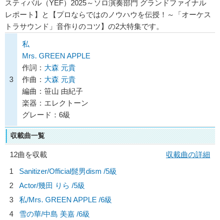
スティバル（YEF）2025～ソロ演奏部門 グランドファイナル
レポート】と【プロならではのノウハウを伝授！～「オーケス
トラサウンド」音作りのコツ】の2大特集です。
私
Mrs. GREEN APPLE
作詞：
大森 元貴
3
作曲：
大森 元貴
編曲：笹山 由紀子
楽器：エレクトーン
グレード：6級
収載曲一覧
12曲を収載
収載曲の詳細
1
Sanitizer/
Official髭男dism
/5級
2
Actor/
幾田 りら
/5級
3
私/
Mrs. GREEN APPLE
/6級
4
雪の華/
中島 美嘉
/6級