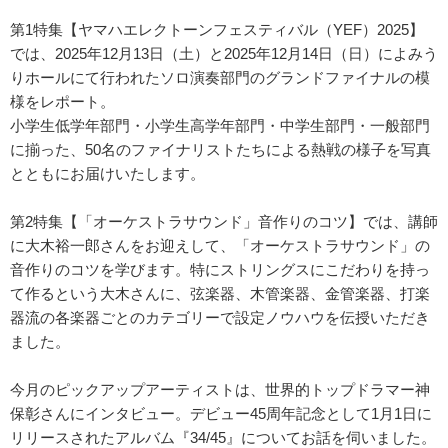
第1特集【ヤマハエレクトーンフェスティバル（YEF）2025】
では、2025年12月13日（土）と2025年12月14日（日）によみう
りホールにて行われたソロ演奏部門のグランドファイナルの模
様をレポート。
小学生低学年部門・小学生高学年部門・中学生部門・一般部門
に揃った、50名のファイナリストたちによる熱戦の様子を写真
とともにお届けいたします。
第2特集【「オーケストラサウンド」音作りのコツ】では、講師
に大木裕一郎さんをお迎えして、「オーケストラサウンド」の
音作りのコツを学びます。特にストリングスにこだわりを持っ
て作るという大木さんに、弦楽器、木管楽器、金管楽器、打楽
器流の各楽器ごとのカテゴリーで設定ノウハウを伝授いただき
ました。
今月のピックアップアーティストは、世界的トップドラマー神
保彰さんにインタビュー。デビュー45周年記念として1月1日に
リリースされたアルバム『34/45』についてお話を伺いました。