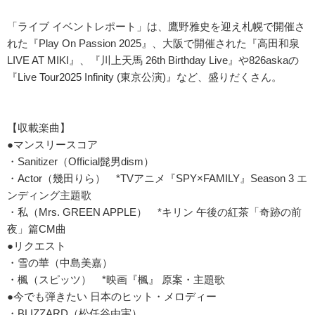
「ライブ イベントレポート」は、鷹野雅史を迎え札幌で開催さ
れた『Play On Passion 2025』、大阪で開催された『高田和泉
LIVE AT MIKI』、『川上天馬 26th Birthday Live』や826askaの
『Live Tour2025 Infinity (東京公演)』など、盛りだくさん。
【収載楽曲】
●マンスリースコア
・Sanitizer（Official髭男dism）
・Actor（幾田りら） *TVアニメ『SPY×FAMILY』Season 3 エ
ンディング主題歌
・私（Mrs. GREEN APPLE） *キリン 午後の紅茶「奇跡の前
夜」篇CM曲
●リクエスト
・雪の華（中島美嘉）
・楓（スピッツ） *映画『楓』 原案・主題歌
●今でも弾きたい 日本のヒット・メロディー
・BLIZZARD（松任谷由実）