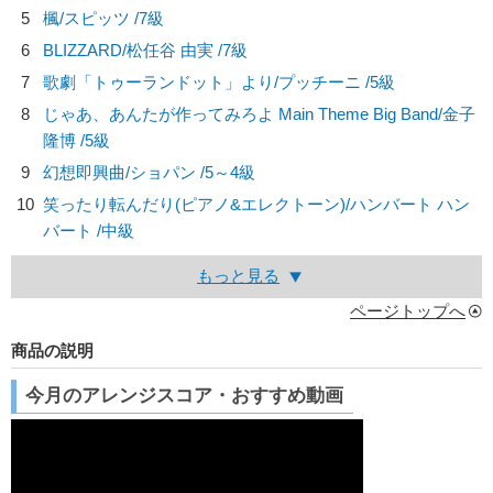
5
楓/
スピッツ
/7級
6
BLIZZARD/
松任谷 由実
/7級
7
歌劇「トゥーランドット」より/
プッチーニ
/5級
8
じゃあ、あんたが作ってみろよ Main Theme Big Band/
金子
隆博
/5級
9
幻想即興曲/
ショパン
/5～4級
10
笑ったり転んだり(ピアノ&エレクトーン)/
ハンバート ハン
バート
/中級
もっと見る
ページトップへ
商品の説明
今月のアレンジスコア・おすすめ動画