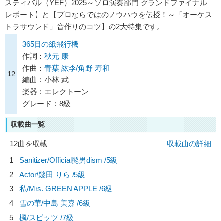
スティバル（YEF）2025～ソロ演奏部門 グランドファイナル
レポート】と【プロならではのノウハウを伝授！～「オーケス
トラサウンド」音作りのコツ】の2大特集です。
365日の紙飛行機
作詞：
秋元 康
作曲：
青葉 紘季/角野 寿和
12
編曲：小林 武
楽器：エレクトーン
グレード：8級
収載曲一覧
12曲を収載
収載曲の詳細
1
Sanitizer/
Official髭男dism
/5級
2
Actor/
幾田 りら
/5級
3
私/
Mrs. GREEN APPLE
/6級
4
雪の華/
中島 美嘉
/6級
5
楓/
スピッツ
/7級