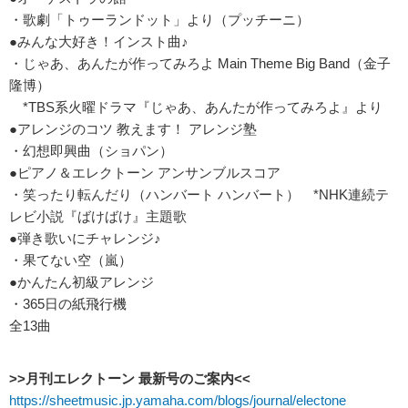
・歌劇「トゥーランドット」より（プッチーニ）
●みんな大好き！インスト曲♪
・じゃあ、あんたが作ってみろよ Main Theme Big Band（金子
隆博）
*TBS系火曜ドラマ『じゃあ、あんたが作ってみろよ』より
●アレンジのコツ 教えます！ アレンジ塾
・幻想即興曲（ショパン）
●ピアノ＆エレクトーン アンサンブルスコア
・笑ったり転んだり（ハンバート ハンバート） *NHK連続テ
レビ小説『ばけばけ』主題歌
●弾き歌いにチャレンジ♪
・果てない空（嵐）
●かんたん初級アレンジ
・365日の紙飛行機
全13曲
>>月刊エレクトーン 最新号のご案内<<
https://sheetmusic.jp.yamaha.com/blogs/journal/electone