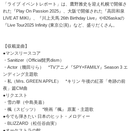
「ライブ イベントレポート」は、鷹野雅史を迎え札幌で開催さ
れた『Play On Passion 2025』、大阪で開催された『高田和泉
LIVE AT MIKI』、『川上天馬 26th Birthday Live』や826askaの
『Live Tour2025 Infinity (東京公演)』など、盛りだくさん。
【収載楽曲】
●マンスリースコア
・Sanitizer（Official髭男dism）
・Actor（幾田りら） *TVアニメ『SPY×FAMILY』Season 3 エ
ンディング主題歌
・私（Mrs. GREEN APPLE） *キリン 午後の紅茶「奇跡の前
夜」篇CM曲
●リクエスト
・雪の華（中島美嘉）
・楓（スピッツ） *映画『楓』 原案・主題歌
●今でも弾きたい 日本のヒット・メロディー
・BLIZZARD（松任谷由実）
●オーケストラの館