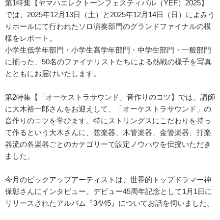
第1特集【ヤマハエレクトーンフェスティバル（YEF）2025】
では、2025年12月13日（土）と2025年12月14日（日）によみう
りホールにて行われたソロ演奏部門のグランドファイナルの模
様をレポート。
小学生低学年部門・小学生高学年部門・中学生部門・一般部門
に揃った、50名のファイナリストたちによる熱戦の様子を写真
とともにお届けいたします。
第2特集【「オーケストラサウンド」音作りのコツ】では、講師
に大木裕一郎さんをお迎えして、「オーケストラサウンド」の
音作りのコツを学びます。特にストリングスにこだわりを持っ
て作るという大木さんに、弦楽器、木管楽器、金管楽器、打楽
器流の各楽器ごとのカテゴリーで設定ノウハウを伝授いただき
ました。
今月のピックアップアーティストは、世界的トップドラマー神
保彰さんにインタビュー。デビュー45周年記念として1月1日に
リリースされたアルバム『34/45』についてお話を伺いました。