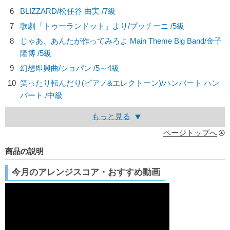
6
BLIZZARD/
松任谷 由実
/7級
7
歌劇「トゥーランドット」より/
プッチーニ
/5級
8
じゃあ、あんたが作ってみろよ Main Theme Big Band/
金子
隆博
/5級
9
幻想即興曲/
ショパン
/5～4級
10
笑ったり転んだり(ピアノ&エレクトーン)/
ハンバート ハン
バート
/中級
もっと見る
ページトップへ
商品の説明
今月のアレンジスコア・おすすめ動画