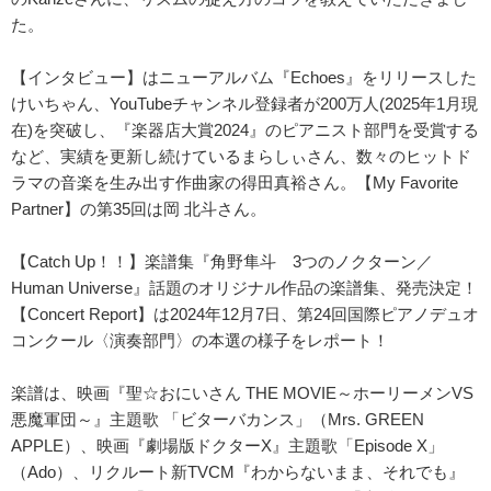
た。
【インタビュー】はニューアルバム『Echoes』をリリースした
けいちゃん、YouTubeチャンネル登録者が200万人(2025年1月現
在)を突破し、『楽器店大賞2024』のピアニスト部門を受賞する
など、実績を更新し続けているまらしぃさん、数々のヒットド
ラマの音楽を生み出す作曲家の得田真裕さん。【My Favorite
Partner】の第35回は岡 北斗さん。
【Catch Up！！】楽譜集『角野隼斗 3つのノクターン／
Human Universe』話題のオリジナル作品の楽譜集、発売決定！
【Concert Report】は2024年12月7日、第24回国際ピアノデュオ
コンクール〈演奏部門〉の本選の様子をレポート！
楽譜は、映画『聖☆おにいさん THE MOVIE～ホーリーメンVS
悪魔軍団～』主題歌 「ビターバカンス」（Mrs. GREEN
APPLE）、映画『劇場版ドクターX』主題歌「Episode X」
（Ado）、リクルート新TVCM『わからないまま、それでも』