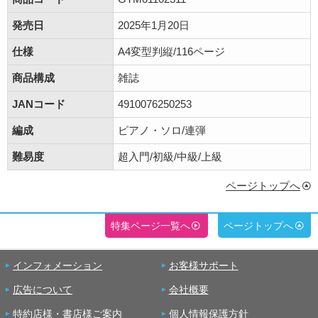
発売日
2025年1月20日
仕様
A4変型判縦/116ページ
商品構成
雑誌
JANコード
4910076250253
編成
ピアノ・ソロ/連弾
難易度
超入門/初級/中級/上級
ページトップへ
特集ページ一覧へ
ページトップへ
インフォメーション
お客様サポート
広告について
会社概要
特約店様・書店様ご案内
個人情報保護方針