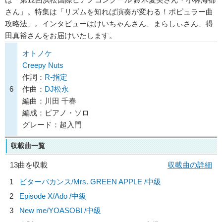
さん」。特集は「リズムを知れば演奏が変わる！ポピュラー曲
攻略法」。インタビューはけいちゃんさん、まらしぃさん、得
田真裕さんをお届けいたします。
オトノケ
Creepy Nuts
作詞：
R-指定
6
作曲：
DJ松永
編曲：川田 千春
編成：ピアノ・ソロ
グレード：超入門
収載曲一覧
13曲を収載
収載曲の詳細
1
ビターバカンス/
Mrs. GREEN APPLE
/中級
2
Episode X/
Ado
/中級
3
New me/
YOASOBI
/中級