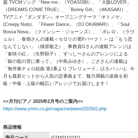
篇 TVCMソング「New me」（YOASOBI）、「大阪LOVER」
（DREAMS COME TRUE）、「Bunny Girl」（AKASAKI）、
TVアニメ『ダンダダン』オープニングテーマ「オトノケ」
(Creepy Nuts)、「Flower Dance」（DJ OKAWARI）、「Soul
Bossa Nova」（クインシー・ジョーンズ）、「ボレロ」（ラヴ
ェル）、春畑さんの連載＜セロリの電Pパーク！＞ は「もう恋
なんてしない」（槇原敬之）、事務員Gさんの連載アレンジは
「春咲小紅」（矢野顕子）、ずっしーさんのアレンジによる
「銀の龍の背に乗って」（中島みゆき）、ござさんの連載は
「無伴奏チェロ組曲 第1番より プレリュード」(J.S.バッハ)。今
月も最新ヒットから人気の定番曲まで、魅力満載の楽曲を初
級・中級・上級の幅広いアレンジでお届けします！
>>月刊ピアノ 2025年2月号のご案内<<
https://www.ymm.co.jp/magazine/piano/202502.php
商品情報
商品コード
GTM01102311