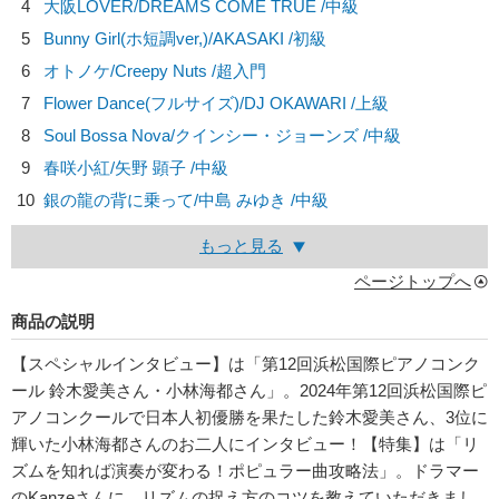
4
大阪LOVER/
DREAMS COME TRUE
/中級
5
Bunny Girl(ホ短調ver,)/
AKASAKI
/初級
6
オトノケ/
Creepy Nuts
/超入門
7
Flower Dance(フルサイズ)/
DJ OKAWARI
/上級
8
Soul Bossa Nova/
クインシー・ジョーンズ
/中級
9
春咲小紅/
矢野 顕子
/中級
10
銀の龍の背に乗って/
中島 みゆき
/中級
もっと見る
ページトップへ
商品の説明
【スペシャルインタビュー】は「第12回浜松国際ピアノコンク
ール 鈴木愛美さん・小林海都さん」。2024年第12回浜松国際ピ
アノコンクールで日本人初優勝を果たした鈴木愛美さん、3位に
輝いた小林海都さんのお二人にインタビュー！【特集】は「リ
ズムを知れば演奏が変わる！ポピュラー曲攻略法」。ドラマー
のKanzeさんに、リズムの捉え方のコツを教えていただきまし