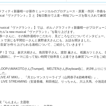
グラフィティ新藤晴一が新作ミュージカルのプロデュース・原案・作詞・作曲
musical『ヴァグラント』】と【毎日数分で上達～時短フレーズを取り入れて練
 musical『ヴァグラント』】では、ポルノグラフィティ新藤晴一がプロデュー
a new musical『ヴァグラント』”を取り上げます。
恭一さんに、その制作過程やこだわり、見どころなどについてインタビュー
ストで演じる平間壮一さんと廣野凌大さんにも、お話を聞きました。
と音楽”が作り上げられる過程について、ご紹介していきます！
UP！】では、倉沢大樹さん、島田聖子さん、渡部 薫さん、祇園カツミさん、
の講師に、テーマに沿って短い時間で効率良く上達できる練習フレーズをご紹
のMAKOTOさん(Trumpet)、MELTENさん(Keyboard)に、約3年ぶりに
した。
IVE AT MIKI』、『月エレマンスリーライブ（山岡恭子&岩崎孝昭）』、
PECIAL LIVE STREAMING（安達香織、和田侑記、りっちゃん、川上天馬、小池
小説『らんまん』主題歌