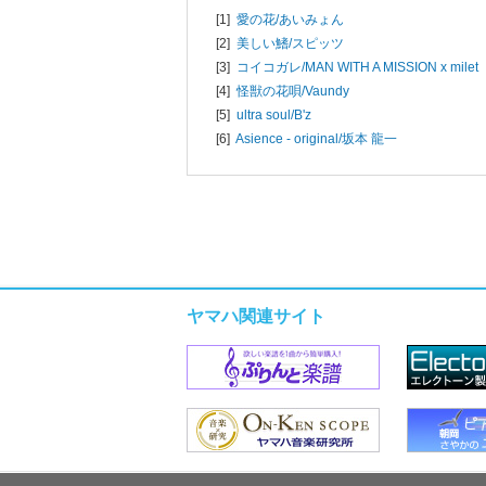
[1]
愛の花/
あいみょん
[2]
美しい鰭/
スピッツ
[3]
コイコガレ/
MAN WITH A MISSION x milet
[4]
怪獣の花唄/
Vaundy
[5]
ultra soul/
B'z
[6]
Asience - original/
坂本 龍一
ヤマハ関連サイト