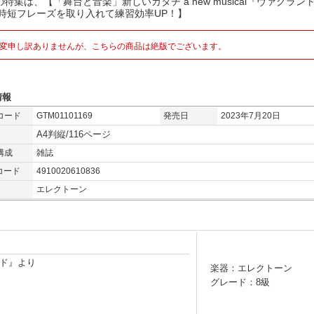
特集は、【「舞台と音楽」新しいカタチ a new musical『ヴァグラン
【時短フレーズを取り入れて練習効率UP！】
変申し訳ありませんが、こちらの商品は絶版でございます。
情報
コード
GTM01101169
発売日
2023年7月20日
A4判縦/116ページ
構成
雑誌
コード
4910020610836
エレクトーン
ド』より
楽器：エレクトーン
グレード：8級