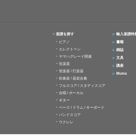
楽譜を探す
輸入楽譜特
ピアノ
書籍
エレクトーン
雑誌
ヤマハグレード関連
文具
弦楽器
講座
管楽器 / 打楽器
Muma
吹奏楽 / 器楽合奏
フルスコア / スタディスコア
合唱 / ボーカル
ギター
ベース / ドラム / キーボード
バンドスコア
ウクレレ