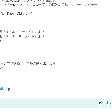
ナン黒鉄の魚影（サブマリン）』主題歌
x milet） *『テレビアニメ「鬼滅の刃」刀鍛冶の里編』エンディングテーマ
ILDish」CMソング
映画『リトル・マーメイド』より
映画『リトル・マーメイド』より
！！！
ジオジブリ映画『ハウルの動く城』より
ンジ
308.php
[全12曲