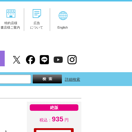
特約店様
広告
書店様ご案内
について
English
詳細検索
絶版
935
税込：
円