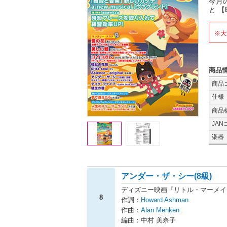
今月の
と 
※大
商品
商品
仕様
商品
JAN
楽器
アンダー・ザ・シー(8級)
ディズニー映画『リトル・マーメイ
8
作詞：
Howard Ashman
作曲：
Alan Menken
編曲：中村 美奈子