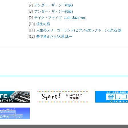
[7]
アンダー・ザ・シー(6級)
[8]
アンダー・ザ・シー(8級)
[9]
テイク・ファイブ -Latin Jazz ver.-
[10]
埴生の宿
[11]
人生のメリーゴーランド(ピアノ&エレクトーン)/
久石 譲
[12]
夢で逢えたら/
大滝 詠一