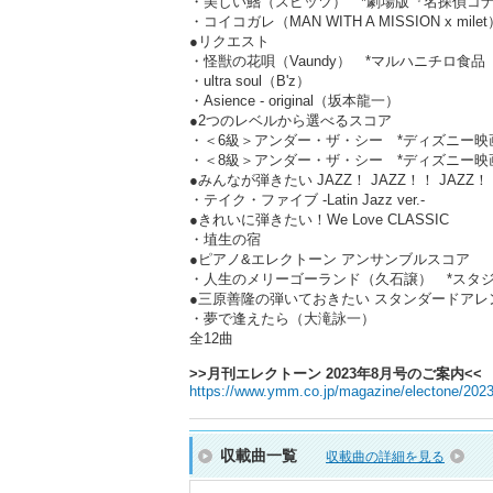
・美しい鰭（スピッツ） *劇場版『名探偵コ
・コイコガレ（MAN WITH A MISSION 
●リクエスト
・怪獣の花唄（Vaundy） *マルハニチロ食品「W
・ultra soul（B'z）
・Asience - original（坂本龍一）
●2つのレベルから選べるスコア
・＜6級＞アンダー・ザ・シー *ディズニー
・＜8級＞アンダー・ザ・シー *ディズニー
●みんなが弾きたい JAZZ！ JAZZ！！ JAZZ
・テイク・ファイブ -Latin Jazz ver.-
●きれいに弾きたい！We Love CLASSIC
・埴生の宿
●ピアノ&エレクトーン アンサンブルスコア
・人生のメリーゴーランド（久石譲） *スタ
●三原善隆の弾いておきたい スタンダードアレ
・夢で逢えたら（大滝詠一）
全12曲
>>月刊エレクトーン 2023年8月号のご案内<<
https://www.ymm.co.jp/magazine/electone/202
収載曲一覧
収載曲の詳細を見る