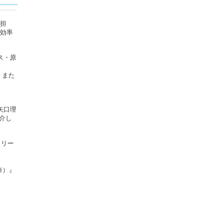
を担
習効率
ス・原
。また
矢口理
介し
リリー
花奈）』