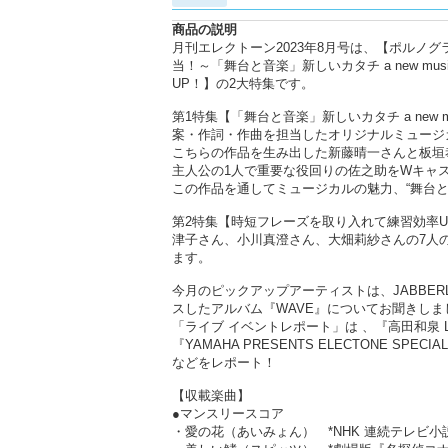
商品の説明
月刊エレクトーン2023年8月号は、【ポルノ
当！～「舞台と音楽」新しいカタチ a new 
UP！】の2大特集です。
第1特集【「舞台と音楽」新しいカタチ a new
案・作詞・作曲を担当したオリジナルミュージカル“
こちらの作品を生み出した新藤晴一さんと板垣
主人公の1人で重要な役回りの佐之助をWキャ
この作品を通してミュージカルの魅力、“舞台
第2特集【時短フレーズを取り入れて練習効率
津子さん、小川真澄さん、大畑莉紗さんの7人
ます。
今月のピックアップアーティストは、JABBERLOOP
スしたアルバム『WAVE』についてお聞きしま
「ライブ イベントレポート」は 、『高田和泉 L
『YAMAHA PRESENTS ELECTONE S
などをレポート！
【収載楽曲】
●マンスリースコア
・愛の花（あいみょん） *NHK 連続テレビ