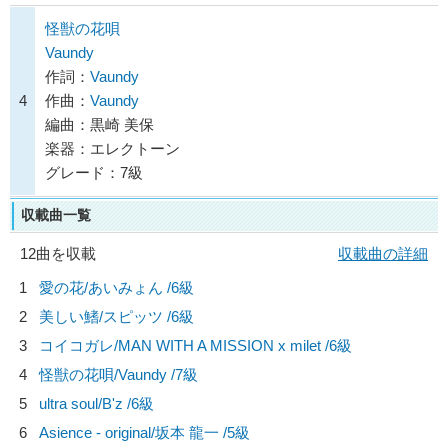
怪獣の花唄
Vaundy
作詞：
Vaundy
4
作曲：
Vaundy
編曲：黒崎 美保
楽器：エレクトーン
グレード：7級
収載曲一覧
12曲を収載
収載曲の詳細
1
愛の花/
あいみょん
/6級
2
美しい鰭/
スピッツ
/6級
3
コイコガレ/
MAN WITH A MISSION x milet
/6級
4
怪獣の花唄/
Vaundy
/7級
5
ultra soul/
B'z
/6級
6
Asience - original/
坂本 龍一
/5級