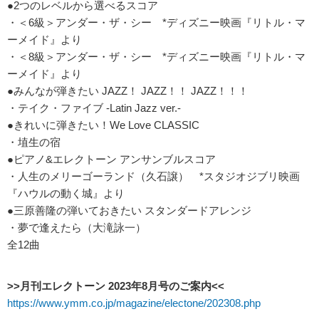
●2つのレベルから選べるスコア
・＜6級＞アンダー・ザ・シー *ディズニー映画『リトル・マ
ーメイド』より
・＜8級＞アンダー・ザ・シー *ディズニー映画『リトル・マ
ーメイド』より
●みんなが弾きたい JAZZ！ JAZZ！！ JAZZ！！！
・テイク・ファイブ -Latin Jazz ver.-
●きれいに弾きたい！We Love CLASSIC
・埴生の宿
●ピアノ&エレクトーン アンサンブルスコア
・人生のメリーゴーランド（久石譲） *スタジオジブリ映画
『ハウルの動く城』より
●三原善隆の弾いておきたい スタンダードアレンジ
・夢で逢えたら（大滝詠一）
全12曲
>>月刊エレクトーン 2023年8月号のご案内<<
https://www.ymm.co.jp/magazine/electone/202308.php