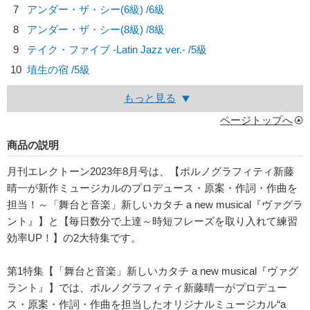
7
アンダー・ザ・シー(6級) /6級
8
アンダー・ザ・シー(8級) /8級
9
テイク・ファイブ -Latin Jazz ver.- /5級
10
埴生の宿 /5級
もっと見る
ページトップへ
商品の説明
月刊エレクトーン2023年8月号は、【ポルノグラフィティ新藤
晴一が新作ミュージカルのプロデュース・原案・作詞・作曲を
担当！～「舞台と音楽」新しいカタチ a new musical『ヴァグラ
ント』】と【毎日数分で上達～時短フレーズを取り入れて練習
効率UP！】の2大特集です。
第1特集【「舞台と音楽」新しいカタチ a new musical『ヴァグ
ラント』】では、ポルノグラフィティ新藤晴一がプロデュー
ス・原案・作詞・作曲を担当したオリジナルミュージカル“a