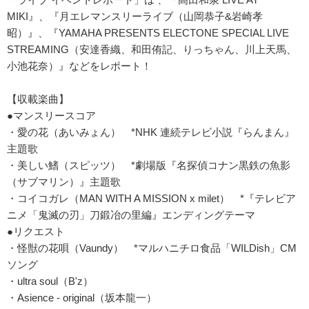
MIKI』、『月エレマンスリーライブ（山岡恭子&岩崎孝
昭）』、『YAMAHA PRESENTS ELECTONE SPECIAL LIVE
STREAMING（安達香織、和田侑記、りっちゃん、川上天馬、
小池花奈）』などをレポート！
【収載楽曲】
●マンスリースコア
・愛の花（あいみょん） *NHK 連続テレビ小説『らんまん』
主題歌
・美しい鰭（スピッツ） *劇場版『名探偵コナン黒鉄の魚影
（サブマリン）』主題歌
・コイコガレ（MAN WITH A MISSION x milet） *『テレビア
ニメ「鬼滅の刃」刀鍛冶の里編』エンディングテーマ
●リクエスト
・怪獣の花唄（Vaundy） *マルハニチロ食品「WILDish」CM
ソング
・ultra soul（B'z）
・Asience - original（坂本龍一）