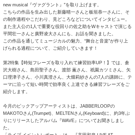
new musical『ヴァグラント』”を取り上げます。
こちらの作品を生み出した新藤晴一さんと板垣恭一さんに、そ
の制作過程やこだわり、見どころなどについてインタビュー。
また主人公の1人で重要な役回りの佐之助をWキャストで演じる
平間壮一さんと廣野凌大さんにも、お話を聞きました。
この作品を通してミュージカルの魅力、“舞台と音楽”が作り上
げられる過程について、ご紹介していきます！
第2特集【時短フレーズを取り入れて練習効率UP！】では、倉
沢大樹さん、島田聖子さん、渡部 薫さん、祇園カツミさん、矢
口理津子さん、小川真澄さん、大畑莉紗さんの7人の講師に、テ
ーマに沿って短い時間で効率良く上達できる練習フレーズをご
紹介します。
今月のピックアップアーティストは、JABBERLOOPの
MAKOTOさん(Trumpet)、MELTENさん(Keyboard)に、約3年ぶ
りにリリースしたアルバム『WAVE』についてお聞きしまし
た。
「ライブ イベントレポート」は 、『高田和泉 LIVE AT