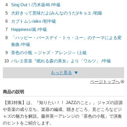
4
Sing Out！/
乃木坂46
/中級
5
大好きって意味だよ(みんなのうた)/
キョエ
/初級
6
カブトムシ/
aiko
/初中級
7
Happiness/
嵐
/中級
8
「ハッピー・バースデイ・トゥ・ユー」のテーマによる変
奏曲 /中級
9
茶色の小瓶 ～ジャズ・アレンジ～ /上級
10
バレエ音楽『眠れる森の美女』より「ワルツ」 /中級
もっと見る
ページトップへ
商品の説明
【第1特集】は、『知りたい！！ JAZZのこと』。ジャズの語源
や音楽の成り立ち、楽器の編成、聴きどころ、見どころなどジ
ャズの魅力を解説。藤井英一アレンジの「茶色の小瓶」で演奏
のヒントをご紹介します。