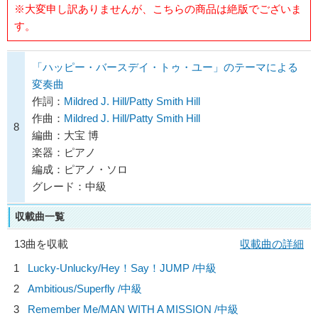
※大変申し訳ありませんが、こちらの商品は絶版でございま
す。
「ハッピー・バースデイ・トゥ・ユー」のテーマによる
変奏曲
作詞：
Mildred J. Hill/Patty Smith Hill
作曲：
Mildred J. Hill/Patty Smith Hill
8
編曲：大宝 博
楽器：ピアノ
編成：ピアノ・ソロ
グレード：中級
収載曲一覧
13曲を収載
収載曲の詳細
1
Lucky-Unlucky/
Hey！Say！JUMP
/中級
2
Ambitious/
Superfly
/中級
3
Remember Me/
MAN WITH A MISSION
/中級