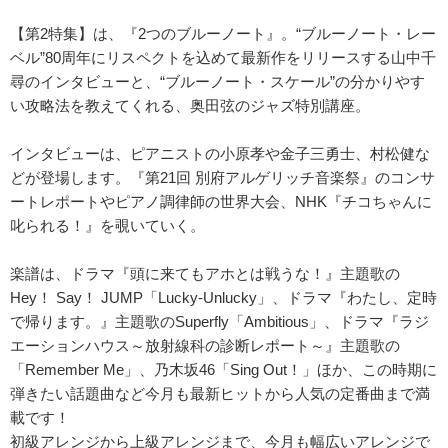
【第2特集】は、『2つのブルーノート』。“ブルーノート・レー
ベル”80周年にリスペクトを込めて最新作をリリースする山中千
尋のインタビューと、“ブルーノート・スケール”の分かりやす
い攻略法を教えてくれる、奥田弦のジャズ特別講座。
インタビューは、ピアニストの小原孝や金子三勇士、村松健な
どが登場します。『第21回 別府アルゲリッチ音楽祭』のコンサ
ートレポートやピアノ調律師の世界大会、NHK『チコちゃんに
叱られる！』を覗いていく。
楽譜は、ドラマ『頭に来てもアホとは戦うな！』主題歌の
Hey！ Say！ JUMP「Lucky-Unlucky」、ドラマ『わたし、定時
で帰ります。』主題歌のSuperfly「Ambitious」、ドラマ『ラジ
エーションハウス～放射線科の診断レポート～』主題歌の
「Remember Me」、乃木坂46「Sing Out！」ほか、この時期に
弾きたい話題曲など今月も最新ヒットから人気の定番曲まで満
載です！
初級アレンジから上級アレンジまで、今月も幅広いアレンジで