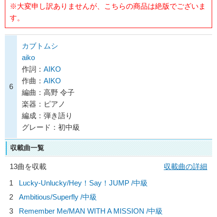
※大変申し訳ありませんが、こちらの商品は絶版でございま
す。
カブトムシ
aiko
作詞：
AIKO
作曲：
AIKO
6
編曲：高野 令子
楽器：ピアノ
編成：弾き語り
グレード：初中級
収載曲一覧
13曲を収載
収載曲の詳細
1
Lucky-Unlucky/
Hey！Say！JUMP
/中級
2
Ambitious/
Superfly
/中級
3
Remember Me/
MAN WITH A MISSION
/中級