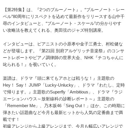
【第2特集】は、『2つのブルーノート』。“ブルーノート・レー
ベル”80周年にリスペクトを込めて最新作をリリースする山中千
尋のインタビューと、“ブルーノート・スケール”の分かりやす
い攻略法を教えてくれる、奥田弦のジャズ特別講座。
インタビューは、ピアニストの小原孝や金子三勇士、村松健な
どが登場します。『第21回 別府アルゲリッチ音楽祭』のコンサ
ートレポートやピアノ調律師の世界大会、NHK『チコちゃんに
叱られる！』を覗いていく。
楽譜は、ドラマ『頭に来てもアホとは戦うな！』主題歌の
Hey！ Say！ JUMP「Lucky-Unlucky」、ドラマ『わたし、定時
で帰ります。』主題歌のSuperfly「Ambitious」、ドラマ『ラジ
エーションハウス～放射線科の診断レポート～』主題歌の
「Remember Me」、乃木坂46「Sing Out！」ほか、この時期に
弾きたい話題曲など今月も最新ヒットから人気の定番曲まで満
載です！
初級アレンジから上級アレンジまで、今月も幅広いアレンジで