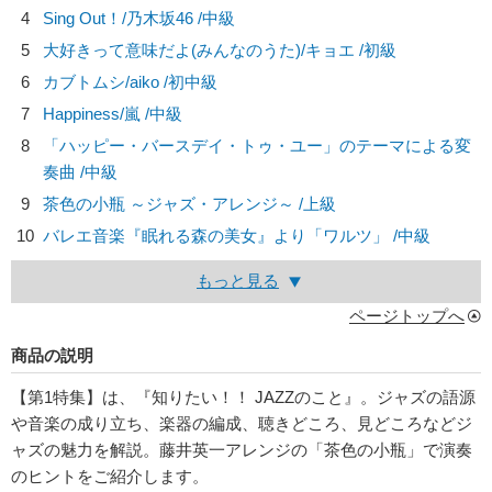
4
Sing Out！/
乃木坂46
/中級
5
大好きって意味だよ(みんなのうた)/
キョエ
/初級
6
カブトムシ/
aiko
/初中級
7
Happiness/
嵐
/中級
8
「ハッピー・バースデイ・トゥ・ユー」のテーマによる変
奏曲 /中級
9
茶色の小瓶 ～ジャズ・アレンジ～ /上級
10
バレエ音楽『眠れる森の美女』より「ワルツ」 /中級
もっと見る
ページトップへ
商品の説明
【第1特集】は、『知りたい！！ JAZZのこと』。ジャズの語源
や音楽の成り立ち、楽器の編成、聴きどころ、見どころなどジ
ャズの魅力を解説。藤井英一アレンジの「茶色の小瓶」で演奏
のヒントをご紹介します。