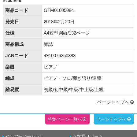
商品コード
GTM01095084
発売日
2018年2月20日
仕様
A4変型判縦/132ページ
商品構成
雑誌
JANコード
4910076250383
楽器
ピアノ
編成
ピアノ・ソロ/弾き語り/連弾
難易度
初級/初中級/中級/中上級/上級
ページトップへ
特集ページ一覧へ
ページトップへ
インフォメーション
お客様サポート