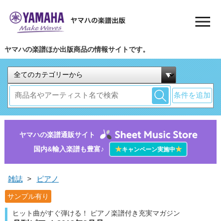
ヤマハの楽譜ほか出版商品の情報サイトです。
条件を追加
ヤマハの楽譜通販サイト
国内&輸入楽譜も豊富♪
★
★
キャンペーン実施中
雑誌
>
ピアノ
サンプル有り
ヒット曲がすぐ弾ける！ ピアノ楽譜付き充実マガジン