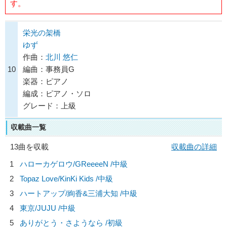
す。
栄光の架橋
ゆず
作曲：
北川 悠仁
10
編曲：事務員G
楽器：ピアノ
編成：ピアノ・ソロ
グレード：上級
収載曲一覧
13曲を収載
収載曲の詳細
1
ハローカゲロウ/
GReeeeN
/中級
2
Topaz Love/
KinKi Kids
/中級
3
ハートアップ/
絢香&三浦大知
/中級
4
東京/
JUJU
/中級
5
ありがとう・さようなら /初級