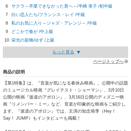
6
サクラ～卒業できなかった君へ～/
半崎 美子
/初中級
7
白い恋人たち/
フランシス・レイ
/中級
8
私のお気に入り～ジャズ・アレンジ～ /中級
9
どこかで春が /中上級
10
栄光の架橋/
ゆず
/上級
もっと見る
ページトップへ
商品の説明
【第1特集】は、『音楽が気になる春休み映画』。公開中の話題
のミュージカル映画『グレイテスト・ショーマン』、3月10日
公開の映画『坂道のアポロン』、3月16日公開のディズニー映
画『リメンバー・ミー』など、音楽が印象的な映画をご紹介し
ます。『坂道のアポロン』では、主演の知念侑李（Hey！
Say！ JUMP）もインタビューも掲載！