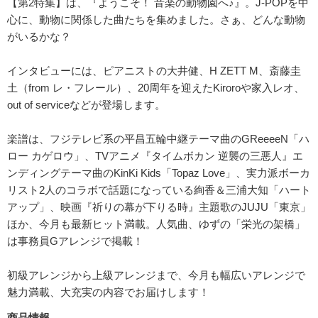
【第2特集】は、『ようこそ！ 音楽の動物園へ♪』。J-POPを中
心に、動物に関係した曲たちを集めました。さぁ、どんな動物
がいるかな？
インタビューには、ピアニストの大井健、H ZETT M、斎藤圭
土（from レ・フレール）、20周年を迎えたKiroroや家入レオ、
out of serviceなどが登場します。
楽譜は、フジテレビ系の平昌五輪中継テーマ曲のGReeeeN「ハ
ロー カゲロウ」、TVアニメ『タイムボカン 逆襲の三悪人』エ
ンディングテーマ曲のKinKi Kids「Topaz Love」、実力派ボーカ
リスト2人のコラボで話題になっている絢香＆三浦大知「ハート
アップ」、映画『祈りの幕が下りる時』主題歌のJUJU「東京」
ほか、今月も最新ヒット満載。人気曲、ゆずの「栄光の架橋」
は事務員Gアレンジで掲載！
初級アレンジから上級アレンジまで、今月も幅広いアレンジで
魅力満載、大充実の内容でお届けします！
商品情報