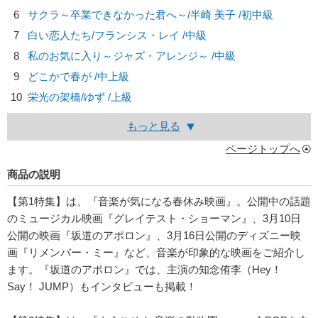
6
サクラ～卒業できなかった君へ～/
半崎 美子
/初中級
7
白い恋人たち/
フランシス・レイ
/中級
8
私のお気に入り～ジャズ・アレンジ～ /中級
9
どこかで春が /中上級
10
栄光の架橋/
ゆず
/上級
もっと見る
ページトップへ
商品の説明
【第1特集】は、『音楽が気になる春休み映画』。公開中の話題
のミュージカル映画『グレイテスト・ショーマン』、3月10日
公開の映画『坂道のアポロン』、3月16日公開のディズニー映
画『リメンバー・ミー』など、音楽が印象的な映画をご紹介し
ます。『坂道のアポロン』では、主演の知念侑李（Hey！
Say！ JUMP）もインタビューも掲載！