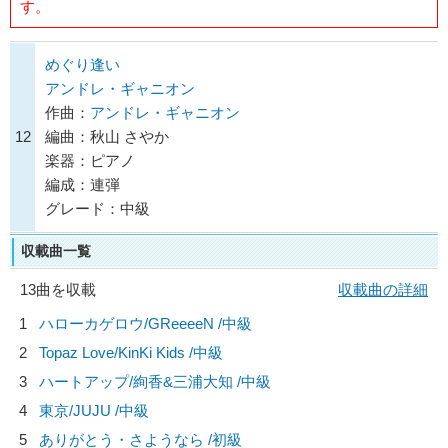
す。
めぐり逢い
アンドレ・ギャニオン
作曲：
アンドレ・ギャニオン
12
編曲：秋山 さやか
楽器：ピアノ
編成：連弾
グレード：中級
収載曲一覧
13曲を収載
収載曲の詳細
1
ハローカゲロウ/
GReeeeN
/中級
2
Topaz Love/
KinKi Kids
/中級
3
ハートアップ/
絢香&三浦大知
/中級
4
東京/
JUJU
/中級
5
ありがとう・さようなら /初級