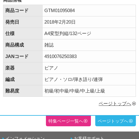
商品コード
GTM01095084
発売日
2018年2月20日
仕様
A4変型判縦/132ページ
商品構成
雑誌
JANコード
4910076250383
楽器
ピアノ
編成
ピアノ・ソロ/弾き語り/連弾
難易度
初級/初中級/中級/中上級/上級
ページトップへ
特集ページ一覧へ
ページトップへ
インフォメーション
お客様サポート