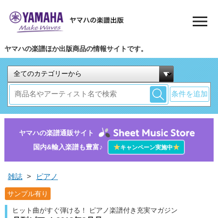
ヤマハの楽譜ほか出版商品の情報サイトです。
条件を追加
ヤマハの楽譜通販サイト
国内&輸入楽譜も豊富♪
★
★
キャンペーン実施中
雑誌
>
ピアノ
サンプル有り
ヒット曲がすぐ弾ける！ ピアノ楽譜付き充実マガジン