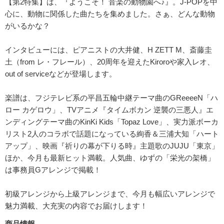
【第2特集】は、『ようこそ！ 音楽の動物園へ♪』。J-POPを中
心に、動物に関係した曲たちを集めました。さぁ、どんな動物
がいるかな？
インタビューには、ピアニストの大井健、H ZETT M、斎藤圭
土（from レ・フレール）、20周年を迎えたKiroroや家入レオ、
out of serviceなどが登場します。
楽譜は、フジテレビ系の平昌五輪中継テーマ曲のGReeeeN「ハ
ロー カゲロウ」、TVアニメ『タイムボカン 逆襲の三悪人』エ
ンディングテーマ曲のKinKi Kids「Topaz Love」、実力派ボーカ
リスト2人のコラボで話題になっている絢香＆三浦大知「ハート
アップ」、映画『祈りの幕が下りる時』主題歌のJUJU「東京」
ほか、今月も最新ヒット満載。人気曲、ゆずの「栄光の架橋」
は事務員Gアレンジで掲載！
初級アレンジから上級アレンジまで、今月も幅広いアレンジで
魅力満載、大充実の内容でお届けします！
商品情報